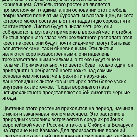
корневищем. Стебель этого растения является
прямостоячим, гладким, а при основании этот стебель
покрывается пленчатым буроватым влагалищем, высота
которого может составить от пятнадцати до сорока пяти
сантиметров. Листья будут в числе четырех, они
собираются в мутовку примерно в верхней части стебля.
Листья вороньего глаза четырехлистного располагаются
крест накрест, они будут почти сидячими, могут быть как
эллиптическими, так и яйцевидными. Эти листья
являются короткозаостренными, они наделены
трехразветвленными жилками, а также будут еще и
голыми. Примечательно, что цветок будет только один, он
приподнят на ребристой цветоножке над самым
основанием листьев: четырех-пяти наружных
ланцетовидных листочков и четырех-пяти более узких
внутренних листочков. Плоды вороньего глаза
четырехлистного представляют собой сизовато-черные
ягоды.
Цветение этого растения приходится на период, начиная
с июня и заканчивая июлем месяцем. Это растение в
природных условиях встречается в средних районах
европейской части России, а также в Сибири, в Беларуси,
на Украине и на Кавказе. Для произрастания вороний
глаз четырехлистный предпочитает смешанные, хвойные