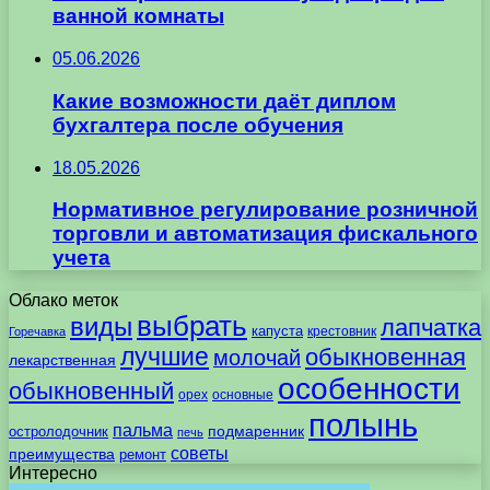
ванной комнаты
05.06.2026
Какие возможности даёт диплом
бухгалтера после обучения
18.05.2026
Нормативное регулирование розничной
торговли и автоматизация фискального
учета
Облако меток
выбрать
виды
лапчатка
капуста
крестовник
Горечавка
лучшие
обыкновенная
молочай
лекарственная
особенности
обыкновенный
орех
основные
полынь
пальма
подмаренник
остролодочник
печь
советы
преимущества
ремонт
Интересно