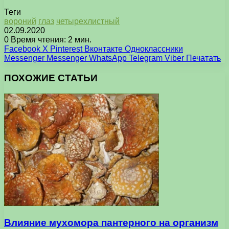
Теги
вороний
глаз
четырехлистный
02.09.2020
0
Время чтения: 2 мин.
Facebook
X
Pinterest
Вконтакте
Одноклассники
Messenger
Messenger
WhatsApp
Telegram
Viber
Печатать
ПОХОЖИЕ СТАТЬИ
Влияние мухомора пантерного на организм