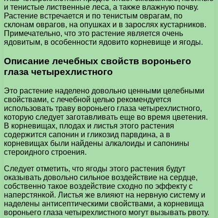
и тенистые лиственные леса, а также влажную почву.
Растение встречается и по тенистым оврагам, по
склонам оврагов, на опушках и в зарослях кустарников.
Примечательно, что это растение является очень
ядовитым, в особенности ядовито корневище и ягоды.
Описание лечебных свойств вороньего
глаза четырехлистного
Это растение наделено довольно ценными целебными
свойствами, с лечебной целью рекомендуется
использовать траву вороньего глаза четырехлистного,
которую следует заготавливать еще во время цветения.
В корневищах, плодах и листья этого растения
содержится сапонин и гликозид парвдина, а в
корневищах были найдены алкалоиды и сапонины
стероидного строения.
Следует отметить, что ягоды этого растения будут
оказывать довольно сильное воздействие на сердце,
собственно такое воздействие сходно по эффекту с
наперстянкой. Листья же влияют на нервную систему и
наделены антисептическими свойствами, а корневища
вороньего глаза четырехлистного могут вызывать рвоту.