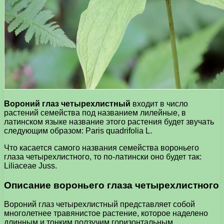
Вороний глаз четырехлистный
входит в число
растений семейства под названием лилейные, в
латинском языке название этого растения будет звучать
следующим образом: Paris quadrifolia L.
Что касается самого названия семейства вороньего
глаза четырехлистного, то по-латински оно будет так:
Liliaceae Juss.
Описание вороньего глаза четырехлистного
Вороний глаз четырехлистный представляет собой
многолетнее травянистое растение, которое наделено
длинным и тонким ползучим горизонтальным