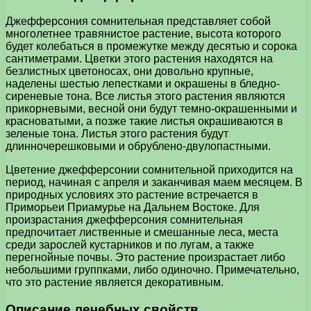
Джефферсония сомнительная представляет собой
многолетнее травянистое растение, высота которого
будет колебаться в промежутке между десятью и сорока
сантиметрами. Цветки этого растения находятся на
безлистных цветоносах, они довольно крупные,
наделены шестью лепестками и окрашены в бледно-
сиреневые тона. Все листья этого растения являются
прикорневыми, весной они будут темно-окрашенными и
красноватыми, а позже такие листья окрашиваются в
зеленые тона. Листья этого растения будут
длинночерешковыми и обрублено-двулопастными.
Цветение джефферсонии сомнительной приходится на
период, начиная с апреля и заканчивая маем месяцем. В
природных условиях это растение встречается в
Приморьеи Приамурье на Дальнем Востоке. Для
произрастания джефферсония сомнительная
предпочитает лиственные и смешанные леса, места
среди зарослей кустарников и по лугам, а также
перегнойные почвы. Это растение произрастает либо
небольшими группками, либо одиночно. Примечательно,
что это растение является декоративным.
Описание лечебных свойств