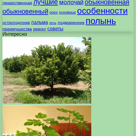
лучшие
обыкновенная
молочай
лекарственная
особенности
обыкновенный
орех
основные
полынь
пальма
подмаренник
остролодочник
печь
советы
преимущества
ремонт
Интересно