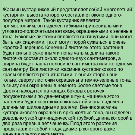
Жасмин кустарниковый представляет собой многолетний
кустарник, высота которого составляет около одного-
полутора метров. Такой кустарник является
прямостоячим, он наделен гибкими прутьевидными и
угловато-полосчатыми ветвями, окрашенными в зеленые
тона. Боковые листочки являются вытянутыми, они могут
быть как сидячими, так и могут порой сужаться в очень
короткий черешок. Конечный листочек этого растения
будет сильно суженным и лопатчатым, длина такого
листочка составит около одного-двух сантиметров, а
ширина будет равна половине сантиметра или же одному
сантиметру. Все листочки жасмина кустарникового по
краям являются реснитчатыми, с обеих сторон они
голые, сверху листочки окрашены в темно-зеленые тона,
а снизу они окрашены в немного более светлые тона.
Цветки находятся на концах боковых веточек
полузонтиками по две-четыре штуки. Чашечка этого
растения будет короткоколокольчатой и она наделена
длинными шиловидными долями. Венчик жасмина
кустарникового окрашен в ярко-желтые тона, он наделен
довольно узкой цилиндрической трубкой, длина которой в
два раза превышает чашечку. Плод этого растения
представляет собой ягоду, диаметр которого даже
меньше одного сантиметра.