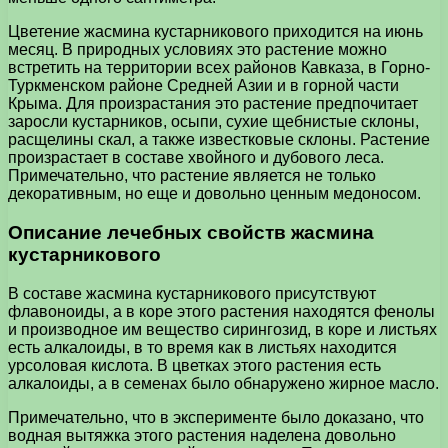
Цветение жасмина кустарникового приходится на июнь
месяц. В природных условиях это растение можно
встретить на территории всех районов Кавказа, в Горно-
Туркменском районе Средней Азии и в горной части
Крыма. Для произрастания это растение предпочитает
заросли кустарников, осыпи, сухие щебнистые склоны,
расщелины скал, а также известковые склоны. Растение
произрастает в составе хвойного и дубового леса.
Примечательно, что растение является не только
декоративным, но еще и довольно ценным медоносом.
Описание лечебных свойств жасмина
кустарникового
В составе жасмина кустарникового присутствуют
флавоноиды, а в коре этого растения находятся фенолы
и производное им вещество сирингозид, в коре и листьях
есть алкалоиды, в то время как в листьях находится
урсоловая кислота. В цветках этого растения есть
алкалоиды, а в семенах было обнаружено жирное масло.
Примечательно, что в эксперименте было доказано, что
водная вытяжка этого растения наделена довольно