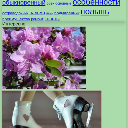
особенности
обыкновенный
орех
основные
полынь
пальма
подмаренник
остролодочник
печь
советы
преимущества
ремонт
Интересно