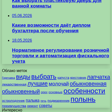
Как выбрать пластиковую дверь для
ванной комнаты
05.06.2026
Какие возможности даёт диплом
бухгалтера после обучения
18.05.2026
Нормативное регулирование розничной
торговли и автоматизация фискального
учета
Облако меток
выбрать
виды
лапчатка
капуста
крестовник
Горечавка
лучшие
обыкновенная
молочай
лекарственная
особенности
обыкновенный
орех
основные
полынь
пальма
подмаренник
остролодочник
печь
советы
преимущества
ремонт
Интересно