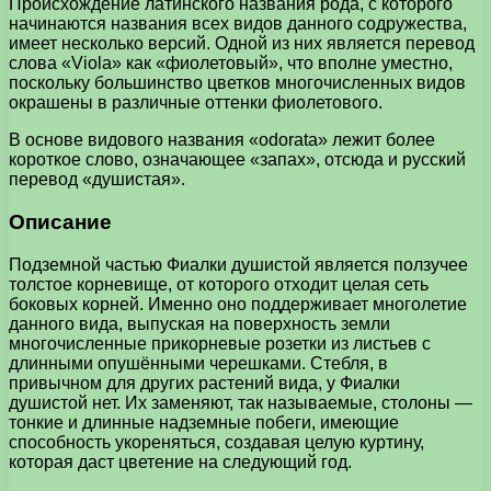
Происхождение латинского названия рода, с которого
начинаются названия всех видов данного содружества,
имеет несколько версий. Одной из них является перевод
слова «Viola» как «фиолетовый», что вполне уместно,
поскольку большинство цветков многочисленных видов
окрашены в различные оттенки фиолетового.
В основе видового названия «odorata» лежит более
короткое слово, означающее «запах», отсюда и русский
перевод «душистая».
Описание
Подземной частью Фиалки душистой является ползучее
толстое корневище, от которого отходит целая сеть
боковых корней. Именно оно поддерживает многолетие
данного вида, выпуская на поверхность земли
многочисленные прикорневые розетки из листьев с
длинными опушёнными черешками. Стебля, в
привычном для других растений вида, у Фиалки
душистой нет. Их заменяют, так называемые, столоны —
тонкие и длинные надземные побеги, имеющие
способность укореняться, создавая целую куртину,
которая даст цветение на следующий год.