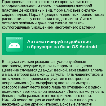
Прикорневая розетка состоит из простых листьев с
городчато-пильчатым краем, придающим листовой
пластине декоративный вид. Форма листьев округло-
сердцевидная. Пара яйцевидно-ланцетных прилистников
расположилась у основания каждого листа. Листья
остаются зелёными даже под снегом, являясь
круглогодичным украшением многолетнего растения.
В пазухах листьев рождаются густо опушённые
цветоносы, несущие одиночные ароматные цветки.
Цветение случается дважды: весной, захватывая апрель
и май, и второй раз к концу августа. Пять чашелистиков и
пять лепестков принимают участие в построении
неправильного (зигоморфного) цветка, симметрия
которого имеет место всего лишь по отношению к одной
возможной вертикальной плоскости. Лепестки могут быть
белыми, либо разных оттенков фиолетового цвета.
Нижний лепесток цветка снабжён бравым шпорцем и
несколько шире других четырёх. Боковые лепестки