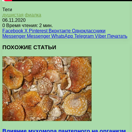
Теги
душистая
фиалка
06.11.2020
0
Время чтения: 2 мин.
Facebook
X
Pinterest
Вконтакте
Одноклассники
Messenger
Messenger
WhatsApp
Telegram
Viber
Печатать
ПОХОЖИЕ СТАТЬИ
Влияние мухомора пантерного на организм