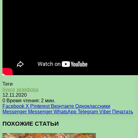
Теги
бунге
зизифора
12.11.2020
0
Время чтения: 2 мин.
Facebook
X
Pinterest
Вконтакте
Одноклассники
Messenger
Messenger
WhatsApp
Telegram
Viber
Печатать
ПОХОЖИЕ СТАТЬИ