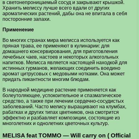
в светонепроницаемый сосуд и закрывают крышкой.
Хранить мелиссу лучше всего вдали от других
ароматических растений, дабы она не впитала в себя
посторонние запахи.
Применение
Во многих странах мира мелисса используется как
пряная трава, ее применяют в кулинарии: для
домашнего консервирования, для приготовления
лечебных чаев, настоев и некоторых алкогольных
напитков. Мелисса является настоящей находкой для
истинных гурманов, желающих соединить воедино
аромат цитрусовых с медовыми нотками. Она может
придать пикантности многим блюдам.
В народной медицине растение применяется как
болеутоляющее, успокоительное и спазматическое
средство, а также при лечении сердечно-сосудистых
заболеваний. Часто мелису выращивают на клумбах,
рабатках и других типах цветников, она смотрится
эффектно и разбавляет композиции, состоящие из
многолетних и однолетних цветочных культур.
MELISA feat TOMMO — Will carry on ( Official