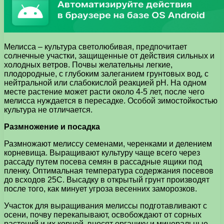
Мелисса – культура светолюбивая, предпочитает
солнечные участки, защищенные от действия сильных и
холодных ветров. Почвы желательны легкие,
плодородные, с глубоким залеганием грунтовых вод, с
нейтральной или слабокислой реакцией рН. На одном
месте растение может расти около 4-5 лет, после чего
мелисса нуждается в пересадке. Особой зимостойкостью
культура не отличается.
Размножение и посадка
Размножают мелиссу семенами, черенками и делением
корневища. Выращивают культуру чаще всего через
рассаду путем посева семян в рассадные ящики под
пленку. Оптимальная температура содержания посевов
до всходов 25С. Высадку в открытый грунт производят
после того, как минует угроза весенних заморозков.
Участок для выращивания мелиссы подготавливают с
осени, почву перекапывают, освобождают от сорных
растений и их корней, вносят органику и минеральные