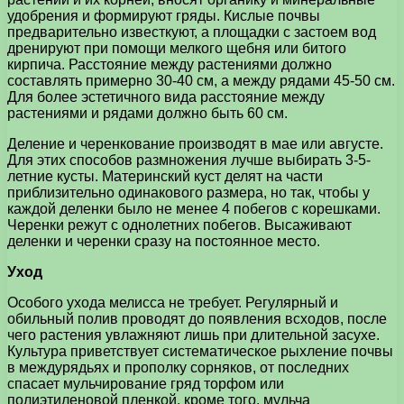
удобрения и формируют гряды. Кислые почвы
предварительно известкуют, а площадки с застоем вод
дренируют при помощи мелкого щебня или битого
кирпича. Расстояние между растениями должно
составлять примерно 30-40 см, а между рядами 45-50 см.
Для более эстетичного вида расстояние между
растениями и рядами должно быть 60 см.
Деление и черенкование производят в мае или августе.
Для этих способов размножения лучше выбирать 3-5-
летние кусты. Материнский куст делят на части
приблизительно одинакового размера, но так, чтобы у
каждой деленки было не менее 4 побегов с корешками.
Черенки режут с однолетних побегов. Высаживают
деленки и черенки сразу на постоянное место.
Уход
Особого ухода мелисса не требует. Регулярный и
обильный полив проводят до появления всходов, после
чего растения увлажняют лишь при длительной засухе.
Культура приветствует систематическое рыхление почвы
в междурядьях и прополку сорняков, от последних
спасает мульчирование гряд торфом или
полиэтиленовой пленкой, кроме того, мульча