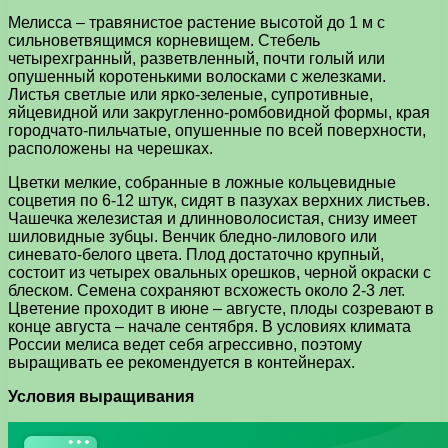
Мелисса – травянистое растение высотой до 1 м с
сильноветвящимся корневищем. Стебель
четырехгранный, разветвленный, почти голый или
опушенный коротенькими волосками с железками.
Листья светлые или ярко-зеленые, супротивные,
яйцевидной или закругленно-ромбовидной формы, края
городчато-пильчатые, опушенные по всей поверхности,
расположены на черешках.
Цветки мелкие, собранные в ложные кольцевидные
соцветия по 6-12 штук, сидят в пазухах верхних листьев.
Чашечка железистая и длинноволосистая, снизу имеет
шиловидные зубцы. Венчик бледно-лилового или
синевато-белого цвета. Плод достаточно крупный,
состоит из четырех овальных орешков, черной окраски с
блеском. Семена сохраняют всхожесть около 2-3 лет.
Цветение проходит в июне – августе, плоды созревают в
конце августа – начале сентября. В условиях климата
России мелиса ведет себя агрессивно, поэтому
выращивать ее рекомендуется в контейнерах.
Условия выращивания