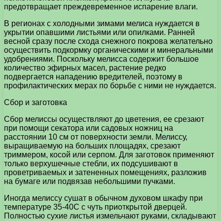
предотвращает преждевременное испарение влаги.
В регионах с холодными зимами мелиса нуждается в
укрытии опавшими листьями или опилками. Ранней
весной сразу после схода снежного покрова желательно
осуществить подкормку органическими и минеральными
удобрениями. Поскольку мелисса содержит большое
количество эфирных масел, растение редко
подвергается нападению вредителей, поэтому в
профилактических мерах по борьбе с ними не нуждается.
Сбор и заготовка
Сбор мелиссы осуществляют до цветения, ее срезают
при помощи секатора или садовых ножниц на
расстоянии 10 см от поверхности земли. Мелиссу,
выращиваемую на больших площадях, срезают
триммером, косой или серпом. Для заготовок применяют
только верхушечные стебли, их подсушивают в
проветриваемых и затененных помещениях, разложив
на бумаге или подвязав небольшими пучками.
Иногда мелиссу сушат в обычном духовом шкафу при
температуре 35-40С с чуть приоткрытой дверцей.
Полностью сухие листья измельчают руками, складывают