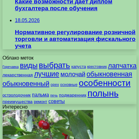
Какие возможности даёт диплом
бухгалтера после обучения
18.05.2026
Нормативное регулирование розничной
торговли и автоматизация фискального
учета
Облако меток
выбрать
виды
лапчатка
капуста
крестовник
Горечавка
лучшие
обыкновенная
молочай
лекарственная
особенности
обыкновенный
орех
основные
полынь
пальма
подмаренник
остролодочник
печь
советы
преимущества
ремонт
Интересно