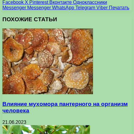
Facebook
X
Pinterest
Вконтакте
Одноклассники
Messenger
Messenger
WhatsApp
Telegram
Viber
Печатать
ПОХОЖИЕ СТАТЬИ
Влияние мухомора пантерного на организм
человека
21.06.2023