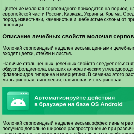
Цветение молочая серповидного приходится на период, на
европейской части России, Кавказа, Украины, Крыма, Сре
пород, известняки, каменистые и щебнистые склоны от пре
пшеницы.
Описание лечебных свойств молочая серпо
Молочай серповидный наделен весьма ценными целебными 
входят цветки, стебли и листья.
Наличие столь ценных целебных свойств следует объясня
обдусифолдиенола, высших алифатических углеводородов, 
флавоноидов гиперина и кверцетина. В семенах этого рас
маргариновая, линолевая, олеиновая и стеариновая.
Молочай серповидный наделен весьма эффективным рвотн
получило довольно широкое распространение при различ
свою очередь желчегонным и слабительным воздействием.