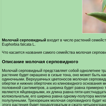
Молочай серповидный
входит в число растений семейст
Euphorbia falcata L.
Что касается названия самого семейства молочая серповидн
Описание молочая серповидного
Молочай серповидный представляет собой однолетнее трав
растение будет окрашено в сизые тона, оно может быть ка
одиночными. Верхушечных цветоносов молочая серповидног
обертки и нижних оберточек из клиновидного основания мо
половиной сантиметров, а ширина будет равна примерно т
являются яйцевидными, их длина равна пяти-шестнадцати
колокольчатым, его ширина равна одному-полутора миллим
полулунными. Трехорешек молочая серповидного будет ко
этого растения будет продолговатым и сжато-четырехгран