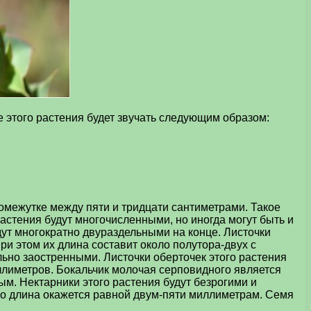
 этого растения будет звучать следующим образом:
омежутке между пяти и тридцати сантиметрами. Такое
растения будут многочисленными, но иногда могут быть и
ут многократно двураздельными на конце. Листочки
ри этом их длина составит около полутора-двух с
льно заостренными. Листочки оберточек этого растения
ллиметров. Бокальчик молочая серповидного является
м. Нектарники этого растения будут безрогими и
го длина окажется равной двум-пяти миллиметрам. Семя