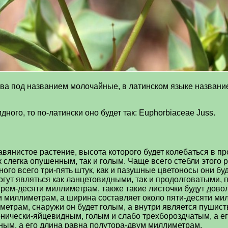
ва под названием молочайные, в латинском языке название
ого, то по-латински оно будет так: Euphorbiaceae Juss.
янистое растение, высота которого будет колебаться в пр
к слегка опушенным, так и голым. Чаще всего стебли этого 
о всего три-пять штук, как и пазушные цветоносы они буд
гут являться как ланцетовидными, так и продолговатыми, п
рем-десяти миллиметрам, также такие листочки будут дово
 миллиметрам, а ширина составляет около пяти-десяти ми
етрам, снаружи он будет голым, а внутри является пушисты
нически-яйцевидным, голым и слабо трехбороздчатым, а е
ным, а его длина равна полутора-двум миллиметрам.