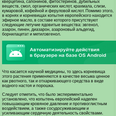
кверцетина, сапонинов, фитостеринов, дубильных
веществ, смол, органических кислот, крахмала, слизи,
кумаровой, кофейной и феруловой кислот. Помимо этого,
в корнях и корневищах копытня европейского находится
эфирное масло, в составе которого присутствуют
следующие летучие ядовитые вещества: эвгенол,
азарон, пинен, диазарон, азароновый альдегид,
борнилацетат и метилэвгенол.
Что касается научной медицины, то здесь корневища
этого растения применяются в качестве весьма ценное
как рвотного, так и отхаркивающего средства в виде
водного настоя и порошка.
Следует отметить, что было экспериментально
установлено, что копытень европейский наделен
повышающим кровяное давление и противоглистным
воздействием, а также сосудосуживающим и
усиливающим сердечную деятельность свойствами.