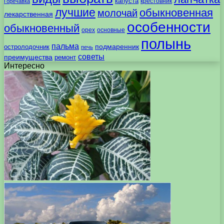
капуста
крестовник
Горечавка
лучшие
обыкновенная
молочай
лекарственная
особенности
обыкновенный
орех
основные
полынь
пальма
подмаренник
остролодочник
печь
советы
преимущества
ремонт
Интересно