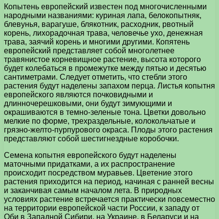
Копытень европейский известен под многочисленными
народными названиями: куриная лапа, белокопытняк,
блевунья, варагуше, блякотник, расходник, рвотный
корень, лихорадочная трава, человечье ухо, денежная
трава, заячий корень и многими другими. Копятень
европейский представляет собой многолетнее
травянистое корневищное растение, высота которого
будет колебаться в промежутке между пятью и десятью
сантиметрами. Следует отметить, что стебли этого
растения будут наделены запахом перца. Листья копытня
европейского являются почковидными и
длинночерешковыми, они будут зимующими и
окрашиваются в темно-зеленые тона. Цветки довольно
мелкие по форме, трехраздельные, колокольчатые и
грязно-желто-пурпурового окраса. Плоды этого растения
представляют собой шестигнездные коробочки.
Семена копытня европейского будут наделены
маточными придатками, а их распространение
происходит посредством муравьев. Цветение этого
растения приходится на период, начиная с ранней весны
и заканчивая самым началом лета. В природных
условиях растение встречается практически повсеместно
на территории европейской части России, к западу от
Оби в Западной Сибири, на Украине, в Беларуси и на