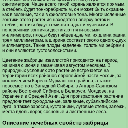
сантиметров. Чаще всего такой корень является прямым,
а стебель будет тонкоребристым, он может быть окрашен
как в зеленые, так и в фиолетовые тона. Многочисленные
зонтики этого растения находятся наверху веток и
стебля, зонтики будут семи-пятнадцати лучевыми. В
поперечники зонтички достигают пяти-восьми
миллиметров, плоды будут яйцевидными, их длина равна
трем миллиметрам, а ширина составит около одного-двух
миллиметров. Такие плоды наделены толстыми ребрами
и они являются густоволосистыми.
Цветение жабрицы извилистой приходится на период,
начиная с июня и заканчивая августом месяцем. В
природных условиях это растение встречается на
территории всех районов европейской части России, за
исключением Карело-Мурманского района, а также
повсеместно в Западной Сибири, в Ангаро-Саянском
районе Восточной Сибири, в Беларуси, Молдове, на
Украине и в Средней Азии. Для произрастания растение
предпочитает суходольные, заливные, субальпийские
луга, а также заросли, кустарники, луговые степи, залежи,
места вдоль дорог, сосновые и лиственные леса.
Описание лечебных свойств жабрицы