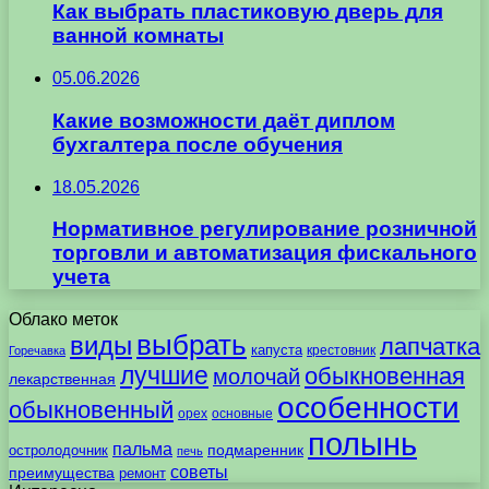
Как выбрать пластиковую дверь для
ванной комнаты
05.06.2026
Какие возможности даёт диплом
бухгалтера после обучения
18.05.2026
Нормативное регулирование розничной
торговли и автоматизация фискального
учета
Облако меток
выбрать
виды
лапчатка
капуста
крестовник
Горечавка
лучшие
обыкновенная
молочай
лекарственная
особенности
обыкновенный
орех
основные
полынь
пальма
подмаренник
остролодочник
печь
советы
преимущества
ремонт