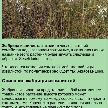
Жабрица извилистая
входит в число растений
семейства под названием зонтичные, в латинском языке
название этого растения будет звучать следующим
образом: Seseli tortuosum L.
Что касается названия самого семейства жабрицы
извилистой, то по-латински оно будет так: Apiaceae Lindl.
Описание жабрицы извилистой
Жабрица извилистая представляет собой многолетнее
травянистое растение, высота которого может
колебаться в промежутке между сорока и ста пятидесяти
сантиметрами. Корень это растения является довольно
толстым, его толщина не превысит полутора