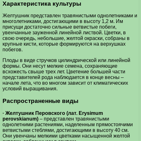
Характеристика культуры
Желтушник представлен травянистыми однолетниками и
многолетниками, достигающими в высоту 1,2 м. Им
присущи достаточно сильные ветвистые побеги,
увенчанные зауженной линейной листвой. Цветки, в
свою очередь, небольшие, желтой окраски, собраны в
крупные кисти, которые формируются на верхушках
побегов.
Плоды в виде стручков цилиндрической или линейной
формы. Они несут мелкие семена, сохраняющие
всхожесть свыше трех лет. Цветение большей части
представителей рода наблюдается в конце весны –
начале лета, что во многом зависит от климатических
условий выращивания.
Распространенные виды
· Желтушник Перовского (лат. Erysimum
perovskianum)
– представлен травянистыми
однолетними растениями, наделенным прямостоячими
ветвистыми стеблями, достигающими в высоту 40 см.
Они увенчаны мелкими цветками насыщенной желтой