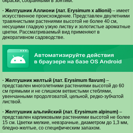
окраски, собранными в зонтики.
· Желтушник Аллиони (лат. Erysimum х allionii)
– имеет
искусственное происхождение. Представлен двулетними
травянистыми растениями высотой не более 40 см,
несущими гладкую узкую листву и золотистые ароматные
цветки. Рассматриваемый вид применяют в
декоративном садоводстве.
· Желтушник желтый (лат. Erysimum flavum)
–
представлен многолетними растениями высотой до 60
см прямыми и не слишком ветвистыми стеблями,
увенчанными продолговатой, цельной, редко-зубчатой
листвой.
· Желтушник альпийский (лат. Erysimum alpinum)
–
представлен карликовыми растениями высотой не более
15 см. Цветки мелкие, невзрачные, диаметром до 1,3 мм,
бледно-желтые, со специфическим запахом.