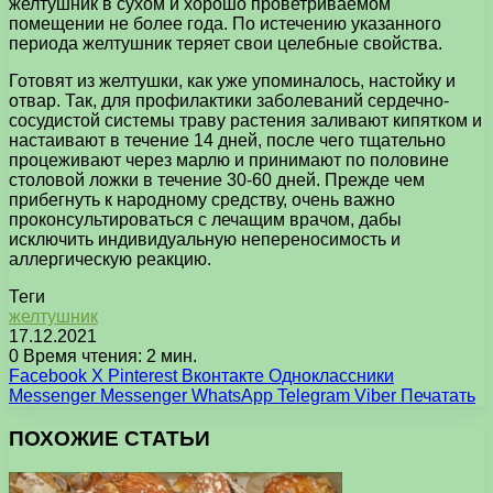
желтушник в сухом и хорошо проветриваемом
помещении не более года. По истечению указанного
периода желтушник теряет свои целебные свойства.
Готовят из желтушки, как уже упоминалось, настойку и
отвар. Так, для профилактики заболеваний сердечно-
сосудистой системы траву растения заливают кипятком и
настаивают в течение 14 дней, после чего тщательно
процеживают через марлю и принимают по половине
столовой ложки в течение 30-60 дней. Прежде чем
прибегнуть к народному средству, очень важно
проконсультироваться с лечащим врачом, дабы
исключить индивидуальную непереносимость и
аллергическую реакцию.
Теги
желтушник
17.12.2021
0
Время чтения: 2 мин.
Facebook
X
Pinterest
Вконтакте
Одноклассники
Messenger
Messenger
WhatsApp
Telegram
Viber
Печатать
ПОХОЖИЕ СТАТЬИ