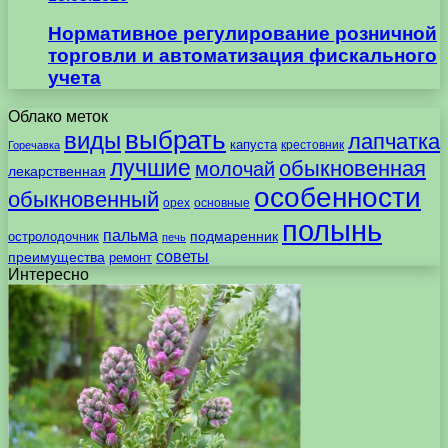
Нормативное регулирование розничной
торговли и автоматизация фискального
учета
Облако меток
выбрать
виды
лапчатка
капуста
крестовник
Горечавка
лучшие
обыкновенная
молочай
лекарственная
особенности
обыкновенный
орех
основные
полынь
пальма
подмаренник
остролодочник
печь
советы
преимущества
ремонт
Интересно