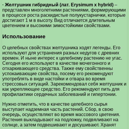
· Желтушник гибридный (лат. Erysimum х hybrid)
–
представлен многолетними растениями, формирующими
в процессе роста раскидистые полукустарнички, которые
достигают 1 м в высоту. Вид отличается длительным
цветением и высокими зимостойкими свойствами.
Использование
О целебных свойствах желтушника ходят легенды. Его
используют для устранения разных недугов с древних
времен. И ныне интерес к целебному растению не угас.
Сегодня его используют в качестве мочегонного и
отхаркивающего средства. Также ему свойственны
успокаивающие свойства, посему его рекомендуют
употреблять в виде настойки и отвара во время
стрессовых ситуаций. Зарекомендовал себя желтушник и
как укрепляющее средство. Его рекомендуют пить для
профилактики сердечных заболеваний и гипертонии.
Нужно отметить, что в качестве целебного сырья
выступает надземная часть растений. Сбор, в свою
очередь, осуществляют во время массового цветения.
Растения выкладывают на подложку, подвяливают на
солнце, а затем подвешивают и досушивают. Хранят