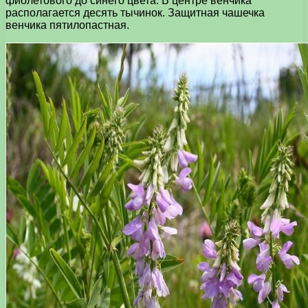
фиолетового до синего цвета. В центре венчика
располагается десять тычинок. Защитная чашечка
венчика пятилопастная.