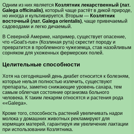
Одним из них является
Козлятник лекарственный (лат.
Galega officinalis)
, который чаще растёт в дикой природе,
но иногда и культивируется. Вторым —
Козлятник
восточный (лат. Galega orientalis)
, чаще привечаемый
садоводами и легко дичаемый.
В Северной Америке, например, существует опасение,
что «Goat's-rue» (Козлиная рута) скрестит породу и
превратится в проблемного чужеземца, став назойливым
сорняком для ухоженных фермерских полей.
Целительные способности
Хотя на сегодняшний день диабет относится к болезням,
которые нельзя полностью излечить, существуют
препараты, заметно снижающие уровень сахара, тем
самым облегчая состояние организма больного
человека. К таким лекарям относятся и растения рода
««Galega».
Кроме того, способность растений увеличивать надои
молока у домашних животных рекламируют для
кормящих матерей, гарантируя им увеличение лактации
при использовании Козлятника.