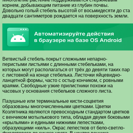
корнем, добывающим питание из глубин почвы.
Довольно голый стебель высотой от восьмидесяти до ста
двадцати сантиметров рождается на поверхность земли.
Ветвистый стебель покрыт сложными непарно-
перистыми листьями с длинными стебельками, на
которых могут располагаться от трёх до девяти таких пар
с листовкой на конце стебелька. Листочки яйцевидно-
ланцетной формы, часто с остыр кончиком, с ровными
краями. Свободные узкие прилистники похожи на
часовых у основания стебельков сложного листа.
Пазушные или терминальные кисти-соцветия
образованы многочисленными цветками. Цветки
Козлятника являются превосходным стандартом цветков
с венчиком мотылькового типа, обладая двумя боковыми
«крыльями» и едиными нижними лепестками,
образующими «киль». Окрас лепестков от бело-светло-