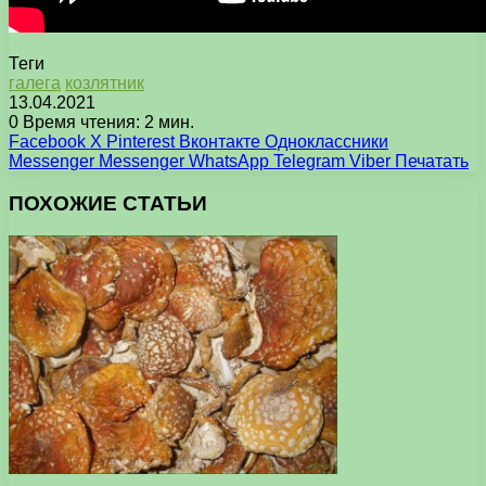
Теги
галега
козлятник
13.04.2021
0
Время чтения: 2 мин.
Facebook
X
Pinterest
Вконтакте
Одноклассники
Messenger
Messenger
WhatsApp
Telegram
Viber
Печатать
ПОХОЖИЕ СТАТЬИ