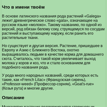
Что в имени твоём
В основе латинского названия рода растений «Galega»
лежит древнегреческое слово «gala», означающее на
русском языке «молоко». Такому названию, по одной из
версий, род обязан белому соку, струящемуся по сосудам
растений и выступающему наружу, если ранить его
растительные ткани.
Но существует и другая версия. Растение, пришедшее в
Европу и Азию с Ближнего Востока, охотно
выращивалось людьми в качестве корма для домашнего
скота. Считалось, что такой корм увеличивает выход
молока у коров и коз, что и стало основанием для
подобного названия рода.
У рода много народных названий, среди которых есть
такие, как «French Lilac» (Французская сирень),
«Professor-weed» (Профессор-сорняк), «Goat's-rue»
(Козья рута) и многие другие.
Описание
Многолетие растение поддерживается стержневым