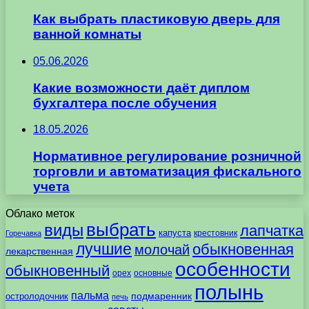
Как выбрать пластиковую дверь для
ванной комнаты
05.06.2026
Какие возможности даёт диплом
бухгалтера после обучения
18.05.2026
Нормативное регулирование розничной
торговли и автоматизация фискального
учета
Облако меток
выбрать
виды
лапчатка
капуста
крестовник
Горечавка
лучшие
обыкновенная
молочай
лекарственная
особенности
обыкновенный
орех
основные
полынь
пальма
подмаренник
остролодочник
печь