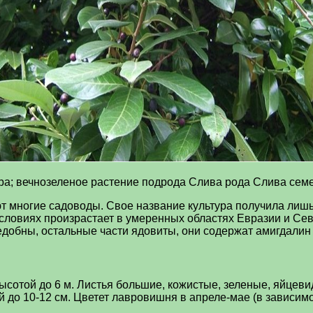
ура; вечнозеленое растение подрода Слива рода Слива сем
т многие садоводы. Свое название культура получила лишь 
овиях произрастает в умеренных областях Евразии и Севе
добны, остальные части ядовиты, они содержат амигдалин 
сотой до 6 м. Листья большие, кожистые, зеленые, яйцеви
 до 10-12 см. Цветет лавровишня в апреле-мае (в зависимо