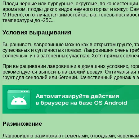
Плоды черные или пурпурные, округлые, по консистенции
ароматом, плоды диких видов немного горчат и вяжут. Са
M.Roem), он отличается зимостойкостью, теневыносливос
температуры до -25С.
Условия выращивания
Выращивать лавровишню можно как в открытом грунте, так
супесчаных и суглинистых почвах. Лавровишня очень треб
солнечных, и на затененных участках. Хотя прямых солнеч
При выращивании лавровишни в домашних условиях, горш
рекомендуется выносить на свежий воздух. Оптимальная 
грунт для сенполий или бегоний. Качественный дренаж в э
Размножение
Лавровишню размножают семенами, отводками, черенками