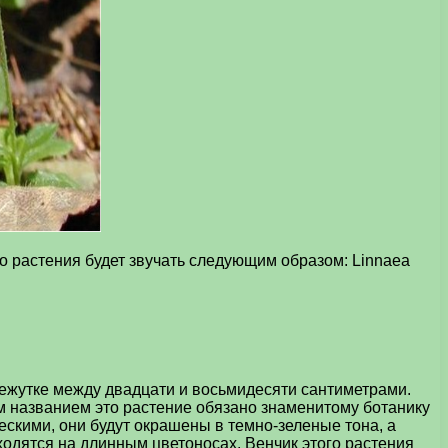
о растения будет звучать следующим образом: Linnaea
межутке между двадцати и восьмидесяти сантиметрами.
м названием это растение обязано знаменитому ботанику
скими, они будут окрашены в темно-зеленые тона, а
одятся на длинным цветоносах. Венчик этого растения