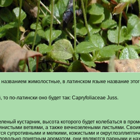
 названием жимолостные, в латинском языке название этог
то по-латински оно будет так: Capryfoliaceae Juss.
леный кустарник, высота которого будет колебаться в про
вянистыми ветвями, а также вечнозелеными листьями. Свои
ся супротивными и мелкими, кожистыми и округлоэллиптиче
 довольно приятным ароматом, они являются парными и нах