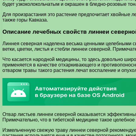
будет узкоколокольчатым и окрашен в бледно-розовые то
Для произрастания это растение предпочитает хвойные ле
также горы Кавказа.
Описание лечебных свойств линнеи северно
Линнея северная наделена весьма ценными целебными сво
ветки, цветки, листья и стебли линнеи северной. Примечат
Что касается народной медицины, то здесь довольно широ
применяется в качестве отхаркивающего и противопоносно
отваром травы такого растения лечат воспаление и опухол
Отвар листьев линнеи северной оказывается эффективным 
Примечательно, что в тибетской медицине такое целебное
Измельченную свежую траву линнеи северной рекомендуетс
растения используется еще и в качестве потогонного, мо