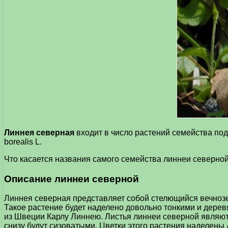
Линнея северная
входит в число растений семейства под
borealis L.
Что касается названия самого семейства линнеи северной, 
Описание линнеи северной
Линнея северная представляет собой стелющийся вечнозе
Такое растение будет наделено довольно тонкими и дере
из Швеции Карлу Линнею. Листья линнеи северной являют
снизу будут сизоватыми. Цветки этого растения наделены