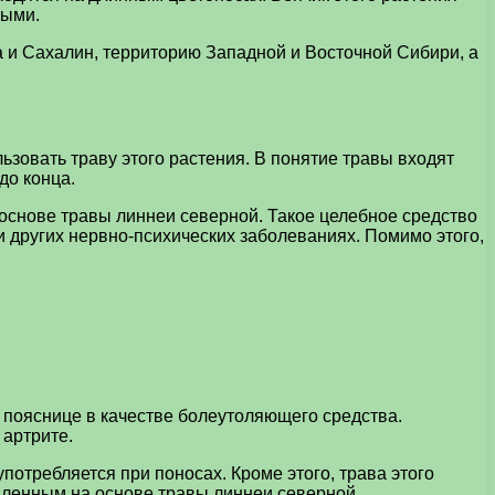
тыми.
а и Сахалин, территорию Западной и Восточной Сибири, а
зовать траву этого растения. В понятие травы входят
до конца.
 основе травы линнеи северной. Такое целебное средство
и других нервно-психических заболеваниях. Помимо этого,
в пояснице в качестве болеутоляющего средства.
 артрите.
потребляется при поносах. Кроме этого, трава этого
овленным на основе травы линнеи северной,