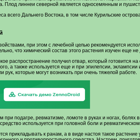
на. Плод линнеи северной является односемянным и пушис
са всего Дальнего Востока, в том числе Курильские остров
й
йствами, при этом с лечебной целью рекомендуется исполь
ельно, что химический состав этого растения изучен еще не 
кое распространение получил отвар, который готовится на
го, а также используется еще и при эпилепсии, эклампсии 
и рук, которые могут возникать при очень тяжелой работе.
при подагре, ревматизме, ломоте в руках и ногах, болях 
 средство используется при головной боли и ревматическом
я прикладывать к ранам, а в виде настоя такое растение у
чегонного и противопростудного средства. Настоем, пригот