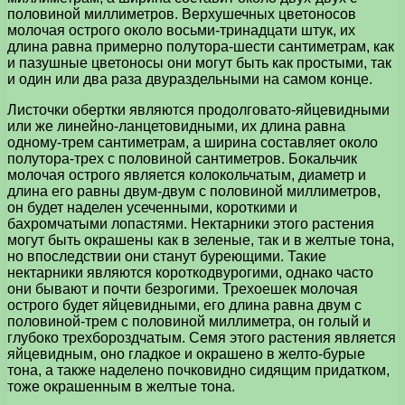
половиной миллиметров. Верхушечных цветоносов
молочая острого около восьми-тринадцати штук, их
длина равна примерно полутора-шести сантиметрам, как
и пазушные цветоносы они могут быть как простыми, так
и один или два раза двураздельными на самом конце.
Листочки обертки являются продолговато-яйцевидными
или же линейно-ланцетовидными, их длина равна
одному-трем сантиметрам, а ширина составляет около
полутора-трех с половиной сантиметров. Бокальчик
молочая острого является колокольчатым, диаметр и
длина его равны двум-двум с половиной миллиметров,
он будет наделен усеченными, короткими и
бахромчатыми лопастями. Нектарники этого растения
могут быть окрашены как в зеленые, так и в желтые тона,
но впоследствии они станут буреющими. Такие
нектарники являются короткодвурогими, однако часто
они бывают и почти безрогими. Трехоешек молочая
острого будет яйцевидными, его длина равна двум с
половиной-трем с половиной миллиметра, он голый и
глубоко трехбороздчатым. Семя этого растения является
яйцевидным, оно гладкое и окрашено в желто-бурые
тона, а также наделено почковидно сидящим придатком,
тоже окрашенным в желтые тона.