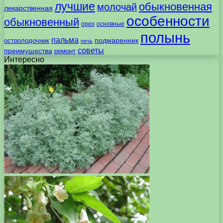
лучшие
обыкновенная
молочай
лекарственная
особенности
обыкновенный
орех
основные
полынь
пальма
подмаренник
остролодочник
печь
советы
преимущества
ремонт
Интересно