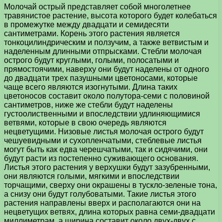
Молочай острый представляет собой многолетнее
травянистое растение, высота которого будет колебаться
в промежутке между двадцати и семидесяти
сантиметрами. Корень этого растения является
тонкоцилиндрическим и ползучим, а также ветвистым и
наделенным длинными отпрысками. Стебли молочая
острого будут круглыми, голыми, полосатыми и
прямостоячими, наверху они будут наделены от одного
до двадцати трех пазушными цветоносами, которые
чаще всего являются изогнутыми. Длина таких
цветоносов составит около полутора-семи с половиной
сантиметров, ниже же стебли будут наделены
густоолиственными и впоследствии удлиняющимися
ветвями, которые в свою очередь являются
нецветущими. Низовые листья молочая острого будут
чешуевидными и сухопленчатыми, стеблевые листья
могут быть как едва черешчатыми, так и сидячими, они
будут расти из постепенно суживающего основания.
Листья этого растения у верхушки будут зазубренными,
они являются голыми, мягкими и впоследствии
торчащими, сверху они окрашены в тускло-зеленые тона,
а снизу они будут голубоватыми. Такие листья этого
растения направлены вверх и располагаются они на
нецветущих ветвях, длина которых равна семи-двадцати
миллиметрам, а ширина составит около двух-двух с