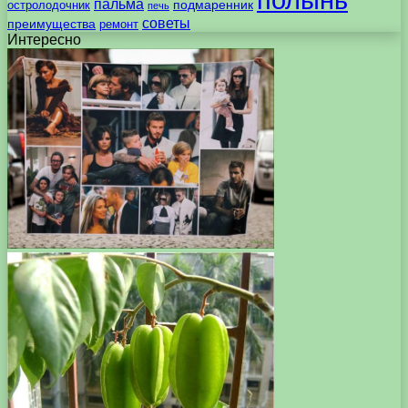
пальма
подмаренник
остролодочник
печь
советы
преимущества
ремонт
Интересно