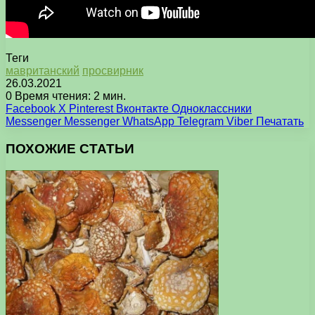
Теги
мавританский
просвирник
26.03.2021
0
Время чтения: 2 мин.
Facebook
X
Pinterest
Вконтакте
Одноклассники
Messenger
Messenger
WhatsApp
Telegram
Viber
Печатать
ПОХОЖИЕ СТАТЬИ