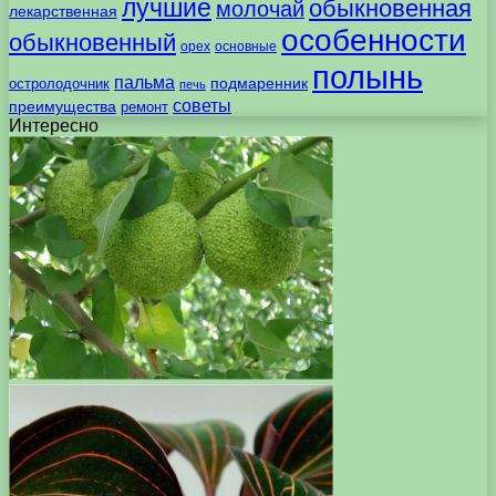
лучшие
обыкновенная
молочай
лекарственная
особенности
обыкновенный
орех
основные
полынь
пальма
подмаренник
остролодочник
печь
советы
преимущества
ремонт
Интересно