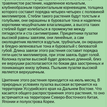
травянистое растение, наделенное кольчатым,
клубнеобразным горизонтальным корневищем, толщина
которого составит порядка четырех-четырех с половиной
миллиметров. Стебли такого растения будут толстым и
голубыми, они окрашены в буроватые тона и наделена
короткими чешуйчатыми влагалищами, а высота таких
стеблей будет колебаться в промежутке между
пятидесяти и ста сантиметрами. Прицветники пузатки
высокой равны завязям, они линейные, а сам
околоцветник является вздутым, трубчатым, он окрашен
в бледно-зеленоватые тона и буроватый с беловатой
губой. Длина завязи этого растения составит порядка
пяти-шести миллиметров, при этом завязь будет голой.
Колонка пузатки высокой будет довольно длинной, близ
ее верхушки располагаются по бокам два заостренных и
поникающих книзу зубчика. Пыльник пузатки высокой
является верхушечным.
Цветение этого растения приходится на июль месяц. В
природных условиях пузатка высокая встречается на
территории Уссурийского края на Дальнем Востоке. Что
касается общего распространения этого растения, то оно
встречается на территории Северо-Восточного Китая,
Японии и полуострова Кореи.