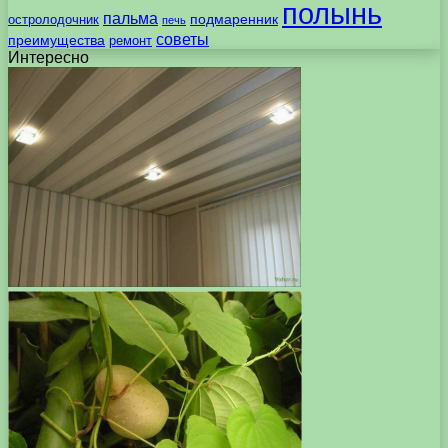
полынь
пальма
подмаренник
остролодочник
печь
советы
преимущества
ремонт
Интересно