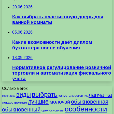
20.06.2026
Как выбрать пластиковую дверь для
ванной комнаты
05.06.2026
Какие возможности даёт диплом
бухгалтера после обучения
18.05.2026
Нормативное регулирование розничной
торговли и автоматизация фискального
учета
Облако меток
выбрать
виды
лапчатка
капуста
крестовник
Горечавка
лучшие
обыкновенная
молочай
лекарственная
особенности
обыкновенный
орех
основные