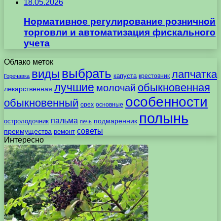
18.05.2026
Нормативное регулирование розничной
торговли и автоматизация фискального
учета
Облако меток
выбрать
виды
лапчатка
капуста
крестовник
Горечавка
лучшие
обыкновенная
молочай
лекарственная
особенности
обыкновенный
орех
основные
полынь
пальма
подмаренник
остролодочник
печь
советы
преимущества
ремонт
Интересно