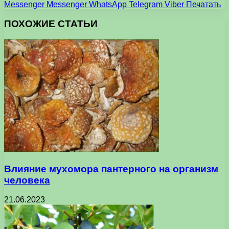
Messenger
Messenger
WhatsApp
Telegram
Viber
Печатать
ПОХОЖИЕ СТАТЬИ
Влияние мухомора пантерного на организм
человека
21.06.2023