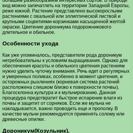
большим разнообразием интересных сортов. В природе
вид можно запечатлеть на территории Западной Европы,
реже южной. Растение представлено высокорослыми
растениями с овальной или эллиптической листвой и
крупными соцветиями-корзинками насыщенной желтой
окраски. Цветение дороникума подорожникового
длительное и обильное.
Особенности ухода
Как уже упоминалось, представители рода дороникум
нетребовательны к условиям выращивания. Однако для
обеспечения красоты и обильного цветения растениям
нужно уделить чуточку внимания. Речь идет о регулярных
и умеренных поливах, особенно в момент цветения, и
осторожных рыхлениях (корневая система растений
расположена слишком близко к поверхности почвы).
Благосклонна культура и к мульчированию. Данная
процедура предотвратит быстрое испарение влаги из
почвы и защитит от сорняков. Если же мульча не
накладывается, важно проводить еще и прополку. В
качестве мульчи рекомендуется применять солому или
древесные опилки.
Дороникум(Козульник).