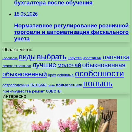
бухгалтера после обучения
18.05.2026
Нормативное регулирование розничной
торговли и автоматизация фискального
учета
Облако меток
выбрать
виды
лапчатка
капуста
крестовник
Горечавка
лучшие
обыкновенная
молочай
лекарственная
особенности
обыкновенный
орех
основные
полынь
пальма
подмаренник
остролодочник
печь
советы
преимущества
ремонт
Интересно