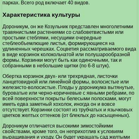
парках. Всего род включает 40 видов.
Характеристика культуры
Дороникум, он же Козульник представлен многолетними
травянистыми растениями со слабоветвистыми или
простыми стеблями, несущими очередные
стеблеобъемлющие листья, формирующиеся на
удлиненных черешках. Соцветия рассматриваемого вида
в виде корзинок колокольчатой или полушарообразной
формы. Корзинки могут быть как одиночными, так и
собранными в небольшие щитки (по 6-8 штук).
Обертка корзинок двух- или трехрядная, листочки
ланцетовидной или линейной формы, волосистые или
железисто-волосистые. Плоды у дороникума вытянутые,
буроватые или черно-коричневые с явными ребрами, по
всей поверхности покрыты белесыми полосками, могут
иметь едва заметный хохолок, иногда он и вовсе
отсутствует. Корзинки состоят из трубчатых и язычковых
цветков желтых оттенков (от блеклых до насыщенных).
Дороникум отличается высокими зимостойкими
свойствами, кроме того, он неприхотлив к условиям
выращивания и уходу. Он будет украшать сад желтыми