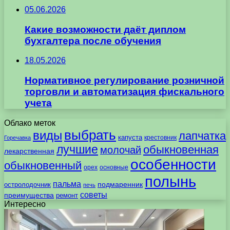
05.06.2026
Какие возможности даёт диплом
бухгалтера после обучения
18.05.2026
Нормативное регулирование розничной
торговли и автоматизация фискального
учета
Облако меток
выбрать
виды
лапчатка
капуста
крестовник
Горечавка
лучшие
обыкновенная
молочай
лекарственная
особенности
обыкновенный
орех
основные
полынь
пальма
подмаренник
остролодочник
печь
советы
преимущества
ремонт
Интересно