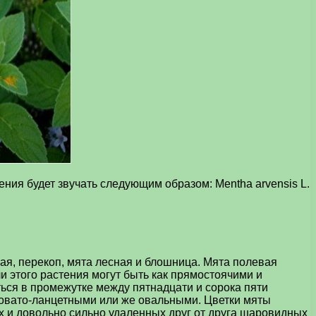
ения будет звучать следующим образом: Mentha arvensis L.
ая, перекоп, мята лесная и блошница. Мята полевая
 этого растения могут быть как прямостоячими и
ься в промежутке между пятнадцати и сорока пяти
говато-ланцетными или же овальными. Цветки мяты
ых и довольно сильно удаленных друг от друга шаровидных