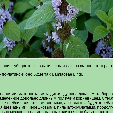
вание губоцветные, в латинском языке название этого раст
по-латински оно будет так: Lamiaceae Lindl.
аниями: материнка, мята дикая, душица дикая, мята боров
наделенное довольно длинным ползучим корневищем. Стебли
е стебли являются ветвистыми, а их высота будет колебат
, яйцевидными, черешковыми, пильчато-зубчатыми, продол
льно мелкие по размерам, а находиться они будут в плотн