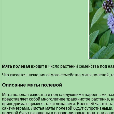
Мята полевая
входит в число растений семейства под наз
Что касается названия самого семейства мяты полевой, то 
Описание мяты полевой
Мята полевая известна и под следующими народными назв
представляет собой многолетнее травянистое растение, 
приподнимающимися, так и лежачими. Большей частью таки
сантиметрами. Листья мяты полевой будут супротивными
полевой будут окрашены в розово-лиловые тона, они дово