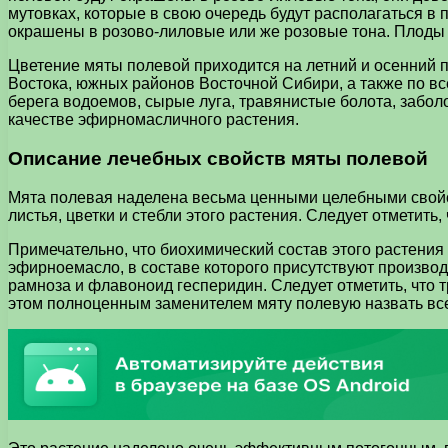
мутовках, которые в свою очередь будут располагаться в 
окрашены в розово-лиловые или же розовые тона. Плоды м
Цветение мяты полевой приходится на летний и осенний п
Востока, южных районов Восточной Сибири, а также по вс
берега водоемов, сырые луга, травянистые болота, заболо
качестве эфирномасличного растения.
Описание лечебных свойств мяты полевой
Мята полевая наделена весьма ценными целебными свойст
листья, цветки и стебли этого растения. Следует отметить
Примечательно, что биохимический состав этого растения 
эфирноемасло, в составе которого присутствуют производн
рамноза и флавоноид гесперидин. Следует отметить, что т
этом полноценным заменителем мяту полевую назвать все