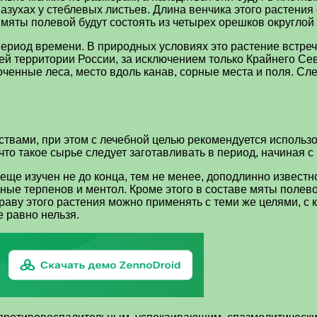
пазухах у стеблевых листьев. Длина венчика этого растения
яты полевой будут состоять из четырех орешков округлой 
ериод времени. В природных условиях это растение встреч
ей территории России, за исключением только Крайнего Се
ченные леса, место вдоль канав, сорные места и поля. След
вами, при этом с лечебной целью рекомендуется использов
, что такое сырье следует заготавливать в период, начиная
еще изучен не до конца, тем не менее, доподлинно известно
ые терпенов и ментол. Кроме этого в составе мяты полевой
раву этого растения можно применять с теми же целями, с 
 равно нельзя.