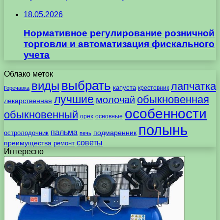
18.05.2026
Нормативное регулирование розничной
торговли и автоматизация фискального
учета
Облако меток
выбрать
виды
лапчатка
капуста
крестовник
Горечавка
лучшие
обыкновенная
молочай
лекарственная
особенности
обыкновенный
орех
основные
полынь
пальма
подмаренник
остролодочник
печь
советы
преимущества
ремонт
Интересно