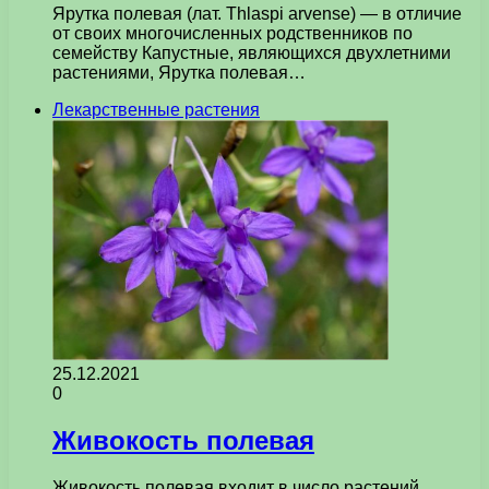
Ярутка полевая (лат. Thlaspi arvense) — в отличие
от своих многочисленных родственников по
семейству Капустные, являющихся двухлетними
растениями, Ярутка полевая…
Лекарственные растения
25.12.2021
0
Живокость полевая
Живокость полевая входит в число растений