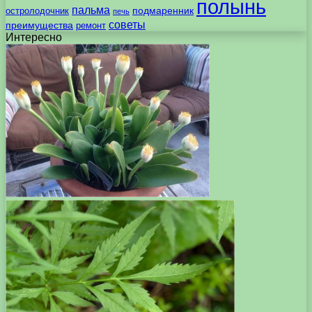
полынь
пальма
подмаренник
остролодочник
печь
советы
преимущества
ремонт
Интересно