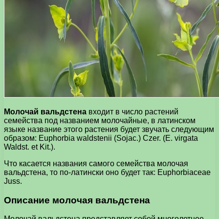
Молочай вальдстена
входит в число растений
семейства под названием молочайные, в латинском
языке название этого растения будет звучать следующим
образом: Euphorbia waldstenii (Sojac.) Czer. (E. virgata
Waldst. et Kit.).
Что касается названия самого семейства молочая
вальдстена, то по-латински оно будет так: Euphorbiaceae
Juss.
Описание молочая вальдстена
Молочай вальдстена представляет собой многолетнее