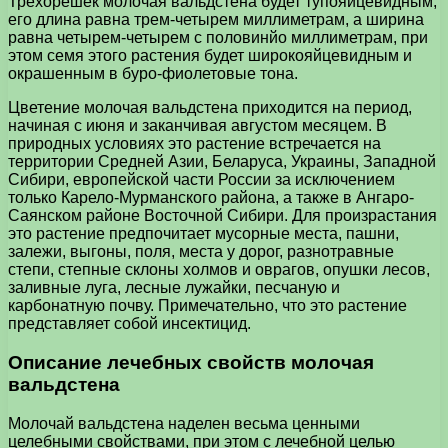
Трехорешек молочая вальдстена будет тупояйцевидным,
его длина равна трем-четырем миллиметрам, а ширина
равна четырем-четырем с половинйо миллиметрам, при
этом семя этого растения будет широкояйцевидным и
окрашенным в буро-фиолетовые тона.
Цветение молочая вальдстена приходится на период,
начиная с июня и заканчивая августом месяцем. В
природных условиях это растение встречается на
территории Средней Азии, Беларуса, Украины, Западной
Сибири, европейской части России за исключением
только Карело-Мурманского района, а также в Ангаро-
Саянском районе Восточной Сибири. Для произрастания
это растение предпочитает мусорные места, пашни,
залежи, выгоны, поля, места у дорог, разнотравные
степи, степные склоны холмов и оврагов, опушки лесов,
заливные луга, лесные лужайки, песчаную и
карбонатную почву. Примечательно, что это растение
представляет собой инсектицид.
Описание лечебных свойств молочая
вальдстена
Молочай вальдстена наделен весьма ценными
целебными свойствами, при этом с лечебной целью