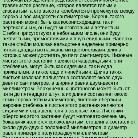
травянистое растение, которое является голым и
сизоватым, а его высота колеблется в промежутке между
сорока и восьмидесяти сантиметрами. Корень такого
растения может быть как косонисходящим, так и
вертикальным, он будет многоглавым и ветвистым.
Стебли присутствуют в небольшом числе, они будут
ветвистыми, прямостоячими и прутьевидными. Наверху
такие стебли молочая вальдстена наделены примерно
пятью-двадцатью пазушными цветоножками, длина
которых может достигать до пяти сантиметров. Низовые
листья этого растения являются чашевидными, они
стеблевые, могут быть как сидячими, так и едва
прижатыми, а также еще и линейными. Длина таких
листьев молочая вальдстена составляет около двух-
девяти сантиметров, а ширина равна двум-десяти
миллиметрам. Верхушечных цветоносов может быть от
пяти до пятнадцати штук, а их длина составляет около
семи-сорока пяти миллиметров, листочки обертки и
верхние стеблевые листья этого растения являются
сидячими и окрашены они в зеленые тона. Листочки
оберточек этого растения будут желтовато-зелеными,
бокальчик является колокольчатым, его длина составляет
около двух-двух с половиной миллиметров, а диаметр
равен примерно полутора-двум миллиметрам.