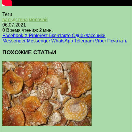
Теги
вальдстена
молочай
06.07.2021
0
Время чтения: 2 мин.
Facebook
X
Pinterest
Вконтакте
Одноклассники
Messenger
Messenger
WhatsApp
Telegram
Viber
Печатать
ПОХОЖИЕ СТАТЬИ