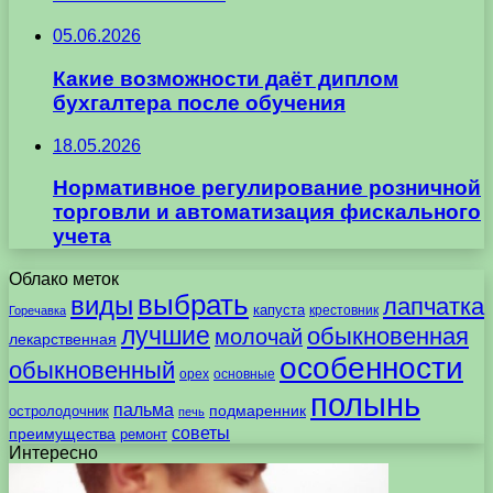
05.06.2026
Какие возможности даёт диплом
бухгалтера после обучения
18.05.2026
Нормативное регулирование розничной
торговли и автоматизация фискального
учета
Облако меток
выбрать
виды
лапчатка
капуста
крестовник
Горечавка
лучшие
обыкновенная
молочай
лекарственная
особенности
обыкновенный
орех
основные
полынь
пальма
подмаренник
остролодочник
печь
советы
преимущества
ремонт
Интересно