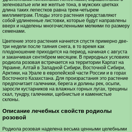
зеленоватые или же желтые тона, в мужских цветках
длина таких лепестков равна трем-четырем
миллиметрам. Плоды этого растения представляют
собой удлиненные листовки, которые будут направлены
вверх и наделены многочисленными мелкими по размеру
семенами.
Цветение этого растения начнется спустя примерно две-
три недели после таяния снега, в то время как
плодоношение приходится на период, начиная с августа
и заканчивая сентябрем месяцем. В природных условиях
родиола розовая встречается на территории Карпат на
Украине, Алтай в Западной Сибири, Восточной Сибири,
Арктики, на Урале в европейской части России и в горах
Восточного Казахстана. Для произрастания это растение
предпочитает галечники, берега и долины рек, осыпи,
заросли кустарников на влажных горных лугах, трещины
скал, тундру, галечники, щебнистые и каменистые
склоны.
Описание лечебных свойств родиолы
розовой
Родиола розовая наделена весьма ценными целебными