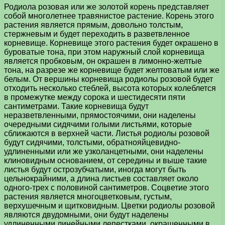
Родиола розовая или же золотой корень представляет
собой многолетнее травянистое растение. Корень этого
растения является прямым, довольно толстым,
стержневым и будет переходить в разветвленное
корневище. Корневище этого растения будет окрашено в
буроватые тона, при этом наружный слой корневища
является пробковым, он окрашен в лимонно-желтые
тона, на разрезе же корневище будет желтоватым или же
белым. От вершины корневища родиолы розовой будет
отходить несколько стеблей, высота которых колеблется
в промежутке между сорока и шестидесяти пяти
сантиметрами. Такие корневища будут
неразветвленными, прямостоячими, они наделены
очередными сидячими голыми листьями, которые
сближаются в верхней части. Листья родиолы розовой
будут сидячими, толстыми, обратнояйцевидно-
удлиненными или же узколанцетными, они наделены
клиновидным основанием, от середины и выше такие
листья будут острозубчатыми, иногда могут быть
цельнокрайними, а длина листьев составляет около
одного-трех с половиной сантиметров. Соцветие этого
растения является многоцветковым, густым,
верхушечным и щитковидным. Цветки родиолы розовой
являются двудомными, они будут наделены
удлиненными линейными лепестками, окрашенными в