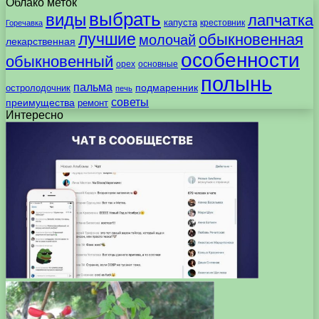
Облако меток
выбрать
виды
лапчатка
капуста
крестовник
Горечавка
лучшие
обыкновенная
молочай
лекарственная
особенности
обыкновенный
орех
основные
полынь
пальма
подмаренник
остролодочник
печь
советы
преимущества
ремонт
Интересно