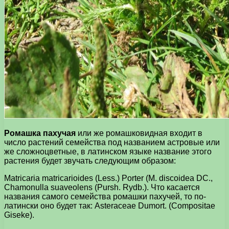
Ромашка пахучая
или же ромашковидная входит в
число растений семейства под названием астровые или
же сложноцветные, в латинском языке название этого
растения будет звучать следующим образом:
Matricaria matricarioides (Less.) Porter (M. discoidea DC.,
Chamonulla suaveolens (Pursh. Rydb.). Что касается
названия самого семейства ромашки пахучей, то по-
латински оно будет так: Asteraceae Dumort. (Compositae
Giseke).