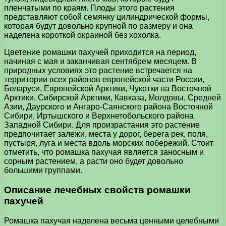
пленчатыми по краям. Плоды этого растения
представляют собой семянку цилиндрической формы,
которая будут довольно крупной по размеру и она
наделена короткой окраиной без хохолка.
Цветение ромашки пахучей приходится на период,
начиная с мая и заканчивая сентябрем месяцем. В
природных условиях это растение встречается на
территории всех районов европейской части России,
Беларуси, Европейской Арктики, Чукотки на Восточной
Арктики, Сибирской Арктики, Кавказа, Молдовы, Средней
Азии, Даурского и Ангаро-Саянского района Восточной
Сибири, Иртышского и Верхнетобольского района
Западной Сибири. Для произрастания это растение
предпочитает залежи, места у дорог, берега рек, поля,
пустыря, луга и места вдоль морских побережий. Стоит
отметить, что ромашка пахучая является заносным и
сорным растением, а расти оно будет довольно
большими группами.
Описание лечебных свойств ромашки
пахучей
Ромашка пахучая наделена весьма ценными целебными