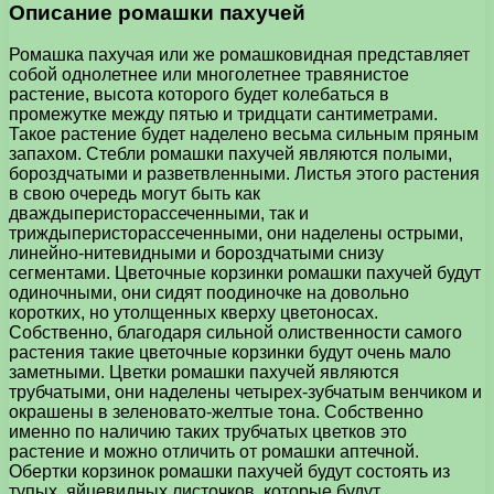
Описание ромашки пахучей
Ромашка пахучая или же ромашковидная представляет
собой однолетнее или многолетнее травянистое
растение, высота которого будет колебаться в
промежутке между пятью и тридцати сантиметрами.
Такое растение будет наделено весьма сильным пряным
запахом. Стебли ромашки пахучей являются полыми,
бороздчатыми и разветвленными. Листья этого растения
в свою очередь могут быть как
дваждыперисторассеченными, так и
триждыперисторассеченными, они наделены острыми,
линейно-нитевидными и бороздчатыми снизу
сегментами. Цветочные корзинки ромашки пахучей будут
одиночными, они сидят поодиночке на довольно
коротких, но утолщенных кверху цветоносах.
Собственно, благодаря сильной олиственности самого
растения такие цветочные корзинки будут очень мало
заметными. Цветки ромашки пахучей являются
трубчатыми, они наделены четырех-зубчатым венчиком и
окрашены в зеленовато-желтые тона. Собственно
именно по наличию таких трубчатых цветков это
растение и можно отличить от ромашки аптечной.
Обертки корзинок ромашки пахучей будут состоять из
тупых, яйцевидных листочков, которые будут