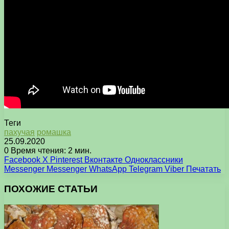
Теги
пахучая
ромашка
25.09.2020
0
Время чтения: 2 мин.
Facebook
X
Pinterest
Вконтакте
Одноклассники
Messenger
Messenger
WhatsApp
Telegram
Viber
Печатать
ПОХОЖИЕ СТАТЬИ