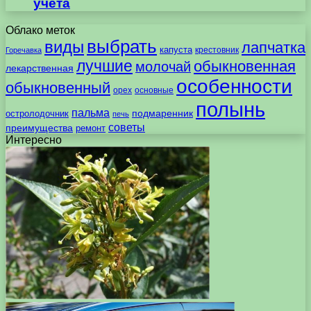
учета
Облако меток
выбрать
виды
лапчатка
капуста
крестовник
Горечавка
лучшие
обыкновенная
молочай
лекарственная
особенности
обыкновенный
орех
основные
полынь
пальма
подмаренник
остролодочник
печь
советы
преимущества
ремонт
Интересно