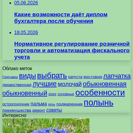
05.06.2026
Какие возможности даёт диплом
бухгалтера после обучения
18.05.2026
Нормативное регулирование розничной
торговли и автоматизация фискального
учета
Облако меток
выбрать
виды
лапчатка
капуста
крестовник
Горечавка
лучшие
обыкновенная
молочай
лекарственная
особенности
обыкновенный
орех
основные
полынь
пальма
подмаренник
остролодочник
печь
советы
преимущества
ремонт
Интересно