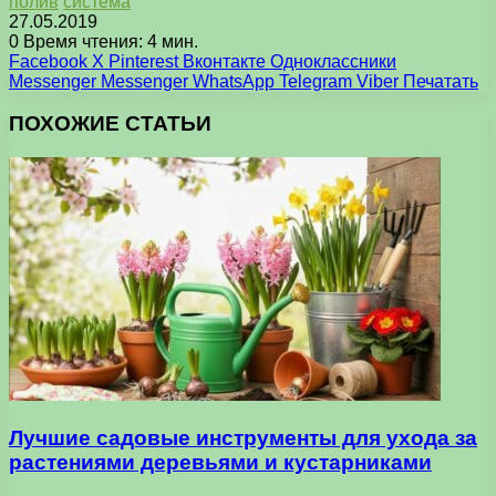
полив
система
27.05.2019
0
Время чтения: 4 мин.
Facebook
X
Pinterest
Вконтакте
Одноклассники
Messenger
Messenger
WhatsApp
Telegram
Viber
Печатать
ПОХОЖИЕ СТАТЬИ
Лучшие садовые инструменты для ухода за
растениями деревьями и кустарниками