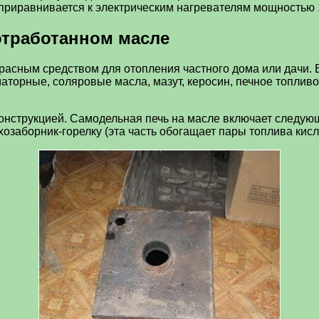
ь приравнивается к электрическим нагревателям мощностью 
отработанном масле
асным средством для отопления частного дома или дачи. В
орные, соляровые масла, мазут, керосин, печное топливо,
 конструкцией. Самодельная печь на масле включает следу
хозаборник-горелку (эта часть обогащает пары топлива ки