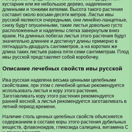
кустарник или же небольшое дерево, наделенное
длинными и тонкими ветвями. Высота такого растения
составит около восьми-десяти метров. Листья ивы
русской являются очередными, они линейно-ланцетные,
снизу будут опушенными, такие листья довольно густо
расположенные и наделены слегка завернутым вниз
краем. На длинных побегах листья этого растения будут
значительно длиннее и достигнут длины примерно в
пятнадцать-двадцать сантиметров, а на коротких же
длина таких листьев равна пяти-семи сантиметрам. Плод
ивы русской представляет собой коробочку.
Описание лечебных свойств ивы русской
Ива русская наделена весьма ценными целебными
свойствами, при этом с лечебной целью рекомендуется
использовать листья и кору этого растения.
Заготавливать кору этого растения рекомендуется
ранней весной, а листья рекомендуется заготавливать в
летний период времени.
Наличие столь ценных целебных свойств объясняется
содержанием в составе коры этого растения дубильных
веществ, флавоноидов, гликозида салицина, витамина С