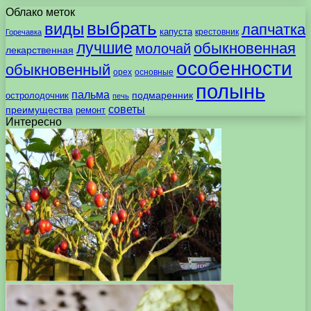
Облако меток
выбрать
виды
лапчатка
капуста
крестовник
Горечавка
лучшие
обыкновенная
молочай
лекарственная
особенности
обыкновенный
орех
основные
полынь
пальма
подмаренник
остролодочник
печь
советы
преимущества
ремонт
Интересно