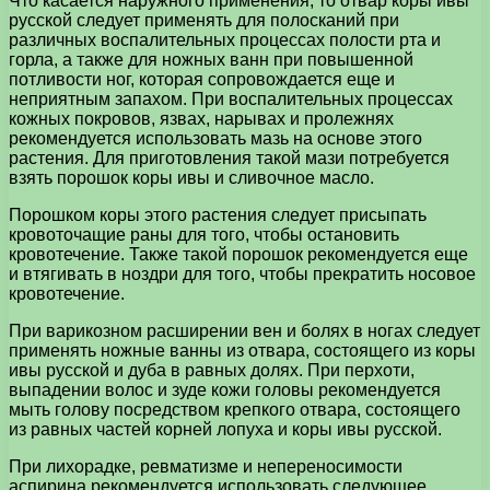
Что касается наружного применения, то отвар коры ивы
русской следует применять для полосканий при
различных воспалительных процессах полости рта и
горла, а также для ножных ванн при повышенной
потливости ног, которая сопровождается еще и
неприятным запахом. При воспалительных процессах
кожных покровов, язвах, нарывах и пролежнях
рекомендуется использовать мазь на основе этого
растения. Для приготовления такой мази потребуется
взять порошок коры ивы и сливочное масло.
Порошком коры этого растения следует присыпать
кровоточащие раны для того, чтобы остановить
кровотечение. Также такой порошок рекомендуется еще
и втягивать в ноздри для того, чтобы прекратить носовое
кровотечение.
При варикозном расширении вен и болях в ногах следует
применять ножные ванны из отвара, состоящего из коры
ивы русской и дуба в равных долях. При перхоти,
выпадении волос и зуде кожи головы рекомендуется
мыть голову посредством крепкого отвара, состоящего
из равных частей корней лопуха и коры ивы русской.
При лихорадке, ревматизме и непереносимости
аспирина рекомендуется использовать следующее