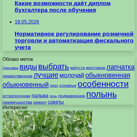
Какие возможности даёт диплом
бухгалтера после обучения
18.05.2026
Нормативное регулирование розничной
торговли и автоматизация фискального
учета
Облако меток
выбрать
виды
лапчатка
капуста
крестовник
Горечавка
лучшие
обыкновенная
молочай
лекарственная
особенности
обыкновенный
орех
основные
полынь
пальма
подмаренник
остролодочник
печь
советы
преимущества
ремонт
Интересно