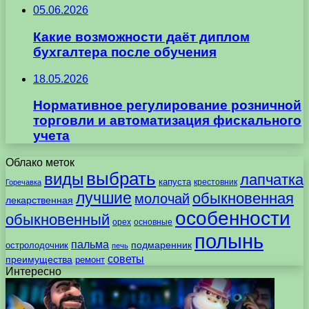
05.06.2026
Какие возможности даёт диплом
бухгалтера после обучения
18.05.2026
Нормативное регулирование розничной
торговли и автоматизация фискального
учета
Облако меток
выбрать
виды
лапчатка
капуста
крестовник
Горечавка
лучшие
обыкновенная
молочай
лекарственная
особенности
обыкновенный
орех
основные
полынь
пальма
подмаренник
остролодочник
печь
советы
преимущества
ремонт
Интересно