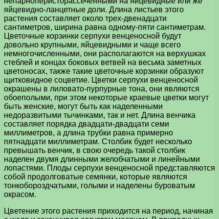
непарноперисторассеченными на яйцевидные или же
яйцевидно-ланцетные доли. Длина листьев этого
растения составляет около трех-двенадцати
сантиметров, ширина равна одному-пяти сантиметрам.
Цветочные корзинки серпухи венценосной будут
довольно крупными, яйцевидными и чаще всего
немногочисленными, они располагаются на верхушках
стеблей и концах боковых ветвей на весьма заметных
цветоносах, также такие цветочные корзинки образуют
щитковидное соцветие. Цветки серпухи венценосной
окрашены в лиловато-пурпурные тона, они являются
обоеполыми, при этом некоторые краевые цветки могут
быть женские, могут быть как наделенными
недоразвитыми тычинками, так и нет. Длина венчика
составляет порядка двадцати-двадцати семи
миллиметров, а длина трубки равна примерно
пятнадцати миллиметрам. Столбик будет несколько
превышать венчик, в свою очередь такой столбик
наделен двумя длинными желобчатыми и линейными
лопастями. Плоды серпухи венценосной представляются
собой продолговатые семянки, которые являются
тонкобороздчатыми, голыми и наделены буроватым
окрасом.
Цветение этого растения приходится на период, начиная