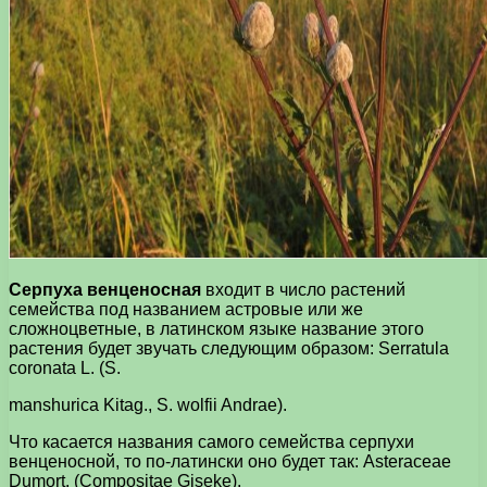
Серпуха венценосная
входит в число растений
семейства под названием астровые или же
сложноцветные, в латинском языке название этого
растения будет звучать следующим образом: Serratula
coronata L. (S.
manshurica Kitag., S. wolfii Andrae).
Что касается названия самого семейства серпухи
венценосной, то по-латински оно будет так: Asteraceae
Dumort. (Compositae Giseke).