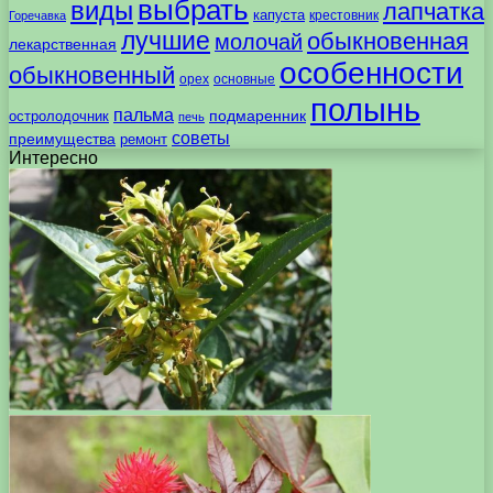
выбрать
виды
лапчатка
капуста
крестовник
Горечавка
лучшие
обыкновенная
молочай
лекарственная
особенности
обыкновенный
орех
основные
полынь
пальма
подмаренник
остролодочник
печь
советы
преимущества
ремонт
Интересно