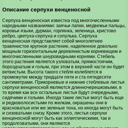
Описание серпухи венценосной
Серпуха венценосная известна под многочисленными
народными названиями: заячьи лапки, медвежьи пальцы,
коровьи языки, дурман, горлянка, зеленица, христово
ребро, цветуха-серпуха и сопулька. Серпуха
венценосная представляет собой многолетнее
травянистое крупное растение, наделенное довольно
мощным горизонтальным деревянистым корневищем и
многочисленными шнуровидными корнями. Стебель
этого растения является узловатым, прямостоячим,
бороздчатым и голым, при этом в верхней части он будет
ветвистым. Высота такого стебля колеблется в
промежутке между тридцати пяти и ста пятидесяти
сантиметрами. Прикорневые и нижние стеблевые листья
серпухи венценосной являются длинночерешковыми, в
то время как все остальные листья будут очередными,
сидячими и голыми. Иногда такие листья могут быть еще
и редковолосистыми по жилкам, окрашены они в
красноватые или же зеленые тона, но иногда могут быть
и сизоватыми снизу. Кроме этого, листья серпухи
венценосной могут быть как эллиптическими, так и
продолговатыми, они являются