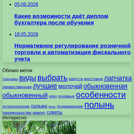
05.06.2026
Какие возможности даёт диплом
бухгалтера после обучения
18.05.2026
Нормативное регулирование розничной
торговли и автоматизация фискального
учета
Облако меток
выбрать
виды
лапчатка
капуста
крестовник
Горечавка
лучшие
обыкновенная
молочай
лекарственная
особенности
обыкновенный
орех
основные
полынь
пальма
подмаренник
остролодочник
печь
советы
преимущества
ремонт
Интересно