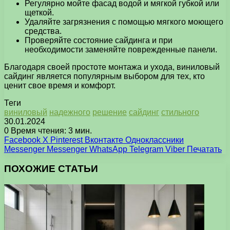
Регулярно мойте фасад водой и мягкой губкой или
щеткой.
Удаляйте загрязнения с помощью мягкого моющего
средства.
Проверяйте состояние сайдинга и при
необходимости заменяйте поврежденные панели.
Благодаря своей простоте монтажа и ухода, виниловый
сайдинг является популярным выбором для тех, кто
ценит свое время и комфорт.
Теги
виниловый
надежного
решение
сайдинг
стильного
30.01.2024
0
Время чтения: 3 мин.
Facebook
X
Pinterest
Вконтакте
Одноклассники
Messenger
Messenger
WhatsApp
Telegram
Viber
Печатать
ПОХОЖИЕ СТАТЬИ