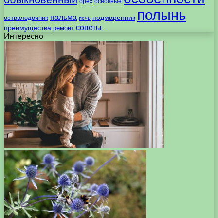
орех
основные
полынь
пальма
подмаренник
остролодочник
печь
советы
преимущества
ремонт
Интересно