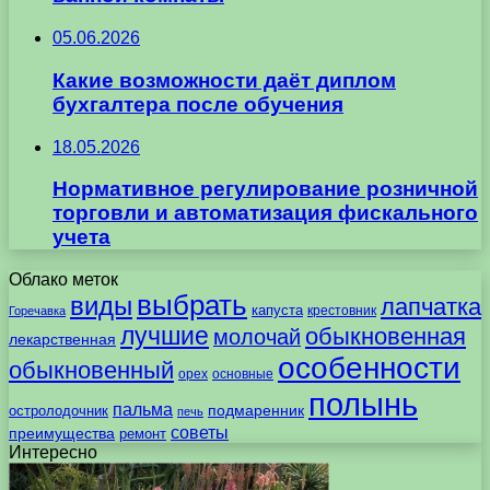
05.06.2026
Какие возможности даёт диплом
бухгалтера после обучения
18.05.2026
Нормативное регулирование розничной
торговли и автоматизация фискального
учета
Облако меток
выбрать
виды
лапчатка
капуста
крестовник
Горечавка
лучшие
обыкновенная
молочай
лекарственная
особенности
обыкновенный
орех
основные
полынь
пальма
подмаренник
остролодочник
печь
советы
преимущества
ремонт
Интересно