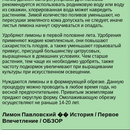
рекомендуется использовать родниковую воду или воду
из скважин, хлорированная вода может навредить
растениям. Зимой количество поливов уменьшают, но
пересушки земляного кома допускать не следует, иначе
листья лимона начнут скручиваться и опадать.
Удобряют лимоны в первой половине лета. Удобрения
применяют жидкие комплексные, они повышают
сахаристость плодов, а также уменьшают горьковатый
привкус, присущий большинству цитрусовых,
выращенных в домашних условиях. Чем старше
растения, тем чаще их необходимо удобрять, также
частоту подкормок увеличивают при выращивании
культуры при искусственном освещении.
Нуждаются лимоны и в формирующей обрезке. Данную
процедуру можно проводить в любое время года, но
весной предпочтительнее. Привитым экземплярам
придают округлую форму. Омолаживающую обрезку
осуществляют не раньше 14-20 лет.
Лимон Павловский �� История / Первое
Впечетление / ОБЗОР