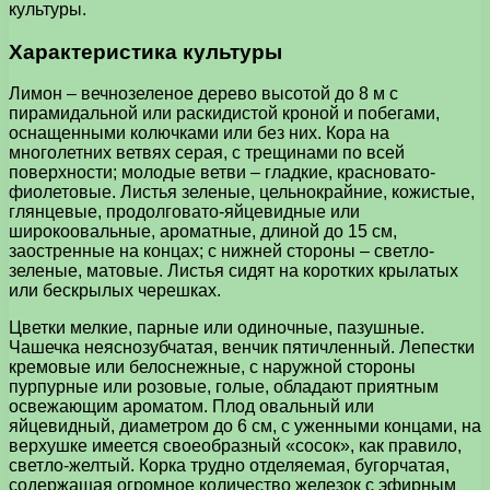
культуры.
Характеристика культуры
Лимон – вечнозеленое дерево высотой до 8 м с
пирамидальной или раскидистой кроной и побегами,
оснащенными колючками или без них. Кора на
многолетних ветвях серая, с трещинами по всей
поверхности; молодые ветви – гладкие, красновато-
фиолетовые. Листья зеленые, цельнокрайние, кожистые,
глянцевые, продолговато-яйцевидные или
широкоовальные, ароматные, длиной до 15 см,
заостренные на концах; с нижней стороны – светло-
зеленые, матовые. Листья сидят на коротких крылатых
или бескрылых черешках.
Цветки мелкие, парные или одиночные, пазушные.
Чашечка неяснозубчатая, венчик пятичленный. Лепестки
кремовые или белоснежные, с наружной стороны
пурпурные или розовые, голые, обладают приятным
освежающим ароматом. Плод овальный или
яйцевидный, диаметром до 6 см, с уженными концами, на
верхушке имеется своеобразный «сосок», как правило,
светло-желтый. Корка трудно отделяемая, бугорчатая,
содержащая огромное количество железок с эфирным