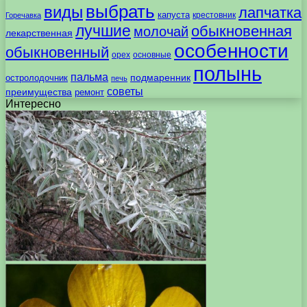
выбрать
виды
лапчатка
капуста
крестовник
Горечавка
лучшие
обыкновенная
молочай
лекарственная
особенности
обыкновенный
орех
основные
полынь
пальма
подмаренник
остролодочник
печь
советы
преимущества
ремонт
Интересно