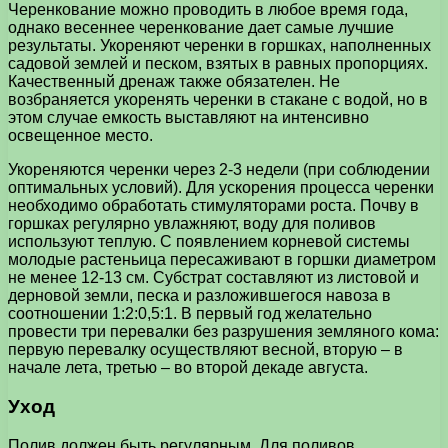
Черенкование можно проводить в любое время года,
однако весеннее черенкование дает самые лучшие
результаты. Укореняют черенки в горшках, наполненных
садовой землей и песком, взятых в равных пропорциях.
Качественный дренаж также обязателен. Не
возбраняется укоренять черенки в стакане с водой, но в
этом случае емкость выставляют на интенсивно
освещенное место.
Укореняются черенки через 2-3 недели (при соблюдении
оптимальных условий). Для ускорения процесса черенки
необходимо обработать стимуляторами роста. Почву в
горшках регулярно увлажняют, воду для поливов
используют теплую. С появлением корневой системы
молодые растеньица пересаживают в горшки диаметром
не менее 12-13 см. Субстрат составляют из листовой и
дерновой земли, песка и разложившегося навоза в
соотношении 1:2:0,5:1. В первый год желательно
провести три перевалки без разрушения земляного кома:
первую перевалку осуществляют весной, вторую – в
начале лета, третью – во второй декаде августа.
Уход
Полив должен быть регулярным. Для поливов