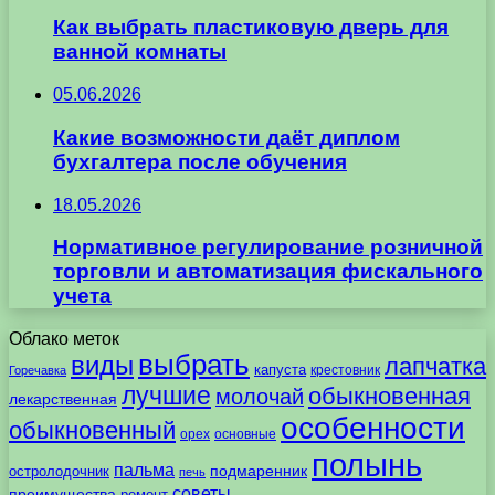
Как выбрать пластиковую дверь для
ванной комнаты
05.06.2026
Какие возможности даёт диплом
бухгалтера после обучения
18.05.2026
Нормативное регулирование розничной
торговли и автоматизация фискального
учета
Облако меток
выбрать
виды
лапчатка
капуста
крестовник
Горечавка
лучшие
обыкновенная
молочай
лекарственная
особенности
обыкновенный
орех
основные
полынь
пальма
подмаренник
остролодочник
печь
советы
преимущества
ремонт