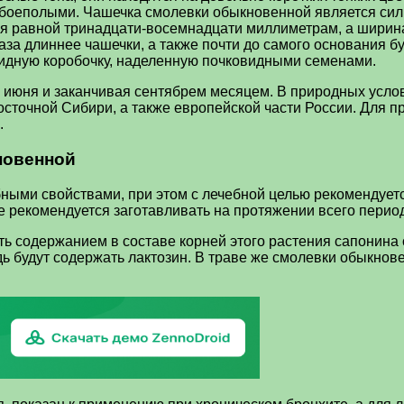
 обоеполыми. Чашечка смолевки обыкновенной является силь
тся равной тринадцати-восемнадцати миллиметрам, а ширин
раза длиннее чашечки, а также почти до самого основания 
идную коробочку, наделенную почковидными семенами.
с июня и заканчивая сентябрем месяцем. В природных услов
осточной Сибири, а также европейской части России. Для п
.
новенной
ми свойствами, при этом с лечебной целью рекомендуется
ье рекомендуется заготавливать на протяжении всего период
ь содержанием в составе корней этого растения сапонина с
дь будут содержать лактозин. В траве же смолевки обыкнов