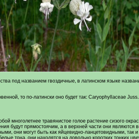
ства под названием гвоздичные, в латинском языке назван
нной, то по-латински оно будет так: Caryophyllaceae Juss.
ой многолетнее травянистое голое растение сизого окраса
ения будут прямостоячим, а в верхней части они являются
ыми, они могут быть как яйцевидно-ланцетовидными, так и
елые тона, они находятся на довольно коротких тонких цв