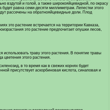
но вздутой и голой, а также широкояйцевидной, по окрасу
а будет равна семи-десяти миллиметрам. Лепестки этого
будут рассечены на обратнояйцевидные доли. Плод
иях это растение встречается на территории Кавказа,
роизрастания это растение предпочитает опушки лесов,
 использовать траву этого растения. В понятие травы
а цветения этого растения.
иленозид, в то время как в свежих корнях будет
енной присутствует аскорбиновая кислота, синаповая и