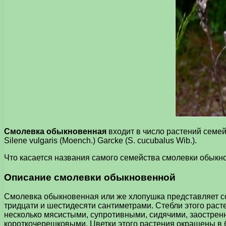
Смолевка обыкновенная
входит в число растений семей
Silene vulgaris (Moench.) Garcke (S. cucubalus Wib.).
Что касается названия самого семейства смолевки обыкнове
Описание смолевки обыкновенной
Смолевка обыкновенная или же хлопушка представляет соб
тридцати и шестидесяти сантиметрами. Стебли этого раст
несколько мясистыми, супротивными, сидячими, заостренн
короткочерешковыми. Цветки этого растения окрашены в б