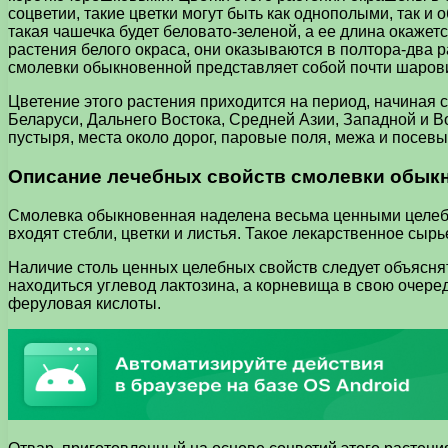
соцветии, такие цветки могут быть как однополыми, так и
такая чашечка будет беловато-зеленой, а ее длина окаже
растения белого окраса, они оказываются в полтора-два 
смолевки обыкновенной представляет собой почти шаров
Цветение этого растения приходится на период, начиная 
Беларуси, Дальнего Востока, Средней Азии, Западной и В
пустыря, места около дорог, паровые поля, межа и посевы
Описание лечебных свойств смолевки обык
Смолевка обыкновенная наделена весьма ценными целебны
входят стебли, цветки и листья. Такое лекарственное сыр
Наличие столь ценных целебных свойств следует объяснят
находиться углевод лактозина, а корневища в свою очере
феруловая кислоты.