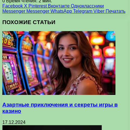
0
Время чтения: 2 мин.
Facebook
X
Pinterest
Вконтакте
Одноклассники
Messenger
Messenger
WhatsApp
Telegram
Viber
Печатать
ПОХОЖИЕ СТАТЬИ
Азартные приключения и секреты игры в
казино
17.12.2024