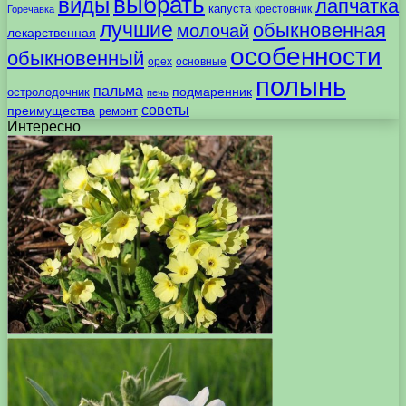
выбрать
виды
лапчатка
капуста
крестовник
Горечавка
лучшие
обыкновенная
молочай
лекарственная
особенности
обыкновенный
орех
основные
полынь
пальма
подмаренник
остролодочник
печь
советы
преимущества
ремонт
Интересно