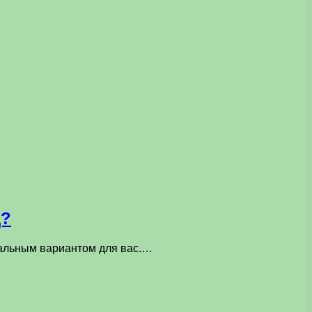
д?
еальным вариантом для вас.…