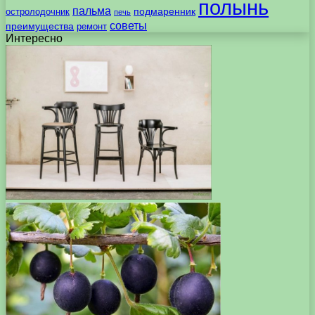
полынь
пальма
подмаренник
остролодочник
печь
советы
преимущества
ремонт
Интересно