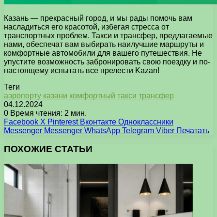
Казань — прекрасный город, и мы рады помочь вам
насладиться его красотой, избегая стресса от
транспортных проблем. Такси и трансфер, предлагаемые
нами, обеспечат вам выбирать наилучшие маршруты и
комфортные автомобили для вашего путешествия. Не
упустите возможность забронировать свою поездку и по-
настоящему испытать все прелести Kazan!
Теги
аэропорту
казани
комфортный
такси
трансфер
04.12.2024
0
Время чтения: 2 мин.
Facebook
X
Pinterest
Вконтакте
Одноклассники
Messenger
Messenger
WhatsApp
Telegram
Viber
Печатать
ПОХОЖИЕ СТАТЬИ