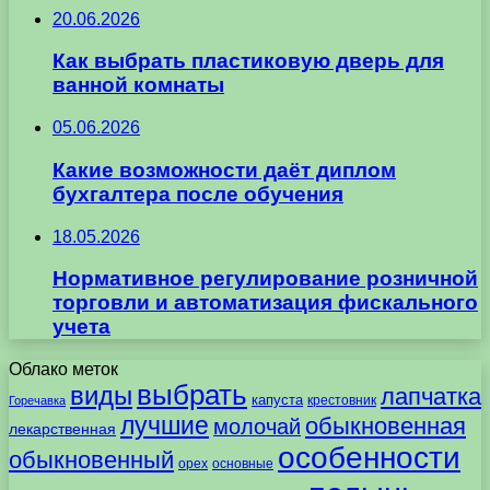
20.06.2026
Как выбрать пластиковую дверь для
ванной комнаты
05.06.2026
Какие возможности даёт диплом
бухгалтера после обучения
18.05.2026
Нормативное регулирование розничной
торговли и автоматизация фискального
учета
Облако меток
выбрать
виды
лапчатка
капуста
крестовник
Горечавка
лучшие
обыкновенная
молочай
лекарственная
особенности
обыкновенный
орех
основные