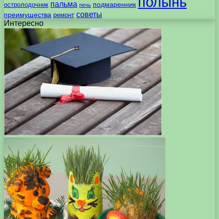
полынь
пальма
подмаренник
остролодочник
печь
советы
преимущества
ремонт
Интересно