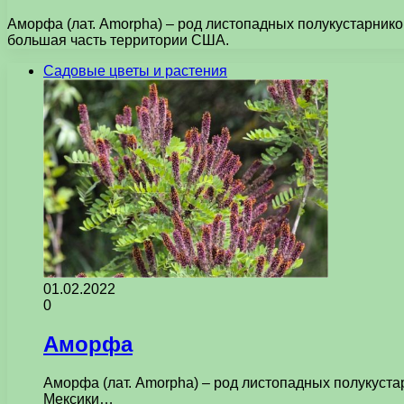
Аморфа (лат. Amorpha) – род листопадных полукустарник
большая часть территории США.
Садовые цветы и растения
01.02.2022
0
Аморфа
Аморфа (лат. Amorpha) – род листопадных полукуст
Мексики…