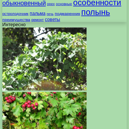
особенности
обыкновенный
орех
основные
полынь
пальма
подмаренник
остролодочник
печь
советы
преимущества
ремонт
Интересно