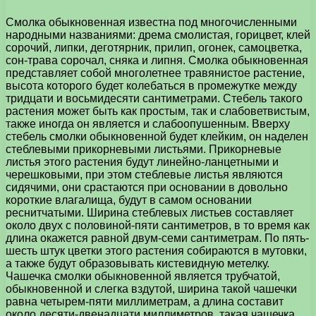
Смолка обыкновенная известна под многочисленными
народными названиями: дрема смолистая, горицвет, клей
сорочий, липки, деготярник, прилип, огонек, самоцветка,
сон-трава сорочал, сняка и липня. Смолка обыкновенная
представляет собой многолетнее травянистое растение,
высота которого будет колебаться в промежутке между
тридцати и восьмидесяти сантиметрами. Стебель такого
растения может быть как простым, так и слабоветвистым,
также иногда он является и слабоопушенным. Вверху
стебель смолки обыкновенной будет клейким, он наделен
стеблевыми прикорневыми листьями. Прикорневые
листья этого растения будут линейно-ланцетными и
черешковыми, при этом стеблевые листья являются
сидячими, они срастаются при основании в довольно
короткие влагалища, будут в самом основании
реснитчатыми. Ширина стеблевых листьев составляет
около двух с половиной-пяти сантиметров, в то время как
длина окажется равной двум-семи сантиметрам. По пять-
шесть штук цветки этого растения собираются в мутовки,
а также будут образовывать кистевидную метелку.
Чашечка смолки обыкновенной является трубчатой,
обыкновенной и слегка вздутой, ширина такой чашечки
равна четырем-пяти миллиметрам, а длина составит
около десяти-двенадцати миллиметров, такая чашечка