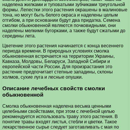
наделена жилками и туповатыми зубчиками треугольной
формы. Лепестки этого растения окрашены в малиновые
тона, но могут быть белого окраса и наделены целым
отгибом, а при основании будут два придатка. Семена
смолки обыкновенной являются почковидными, они
наделены мелкими бугорками, а также будут сжатыми до
середины лета.
Цветение этого растения начинается с конца весеннего
периода времени. В природных условиях смолка
обыкновенная встречается на территории Украины,
Кавказа, Молдовы, Беларуси, Западной Сибири и
европейской части России. Для произрастания это
растение предпочитает степные западины, склоны
холмов, сухие луга и лесные опушки.
Описание лечебных свойств смолки
обыкновенной
Смолка обыкновенная наделена весьма ценными
целебными свойствами, при этом с лечебной целью
рекомендуется использовать траву этого растения. В
понятие травы входят листья, стебли и цветки. Такое
лекарственное сырье следует заготавливать с мая по