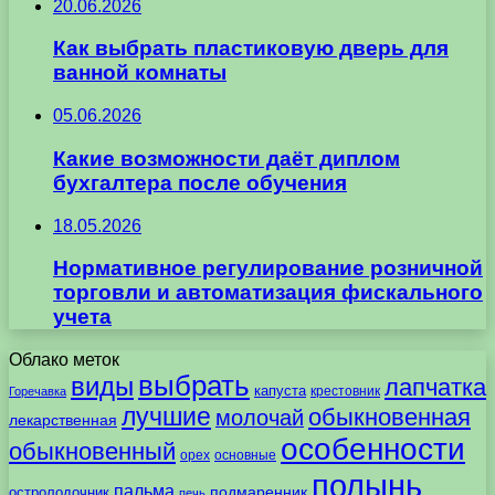
20.06.2026
Как выбрать пластиковую дверь для
ванной комнаты
05.06.2026
Какие возможности даёт диплом
бухгалтера после обучения
18.05.2026
Нормативное регулирование розничной
торговли и автоматизация фискального
учета
Облако меток
выбрать
виды
лапчатка
капуста
крестовник
Горечавка
лучшие
обыкновенная
молочай
лекарственная
особенности
обыкновенный
орех
основные
полынь
пальма
подмаренник
остролодочник
печь