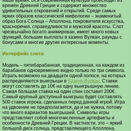
наше время. Вся современная культура происходит из
времён Древней Греции и содержит множество
удивительных откровений и открытий.
Среди самых
ярких образов классической мифологии – знаменитый
образ Бога Солнца – Аполлона, покровителя искусства,
красноречия, справедливости и мужской красоты. Слот
чрезвычайно богато анимирован, имеет много новых
функций, большие выплаты в казино Вулкан, раунды с
бонусами и многие другие интересные моменты.
Интерфейс слота
Модель – пятибарабанная, традиционная, на каждом из
барабанов одновременно видно только по три символа.
Играть возможно на двадцати одной полосе, на которых
распределяются выигрыши в
Казино Вулкан
. Ставки
могут составлять до 10€ на одну выигрышную линию.
Самая большая ставка на один спин составит 200€.
Самый крупный доступный выигрыш будет составлять
500 ставок игрока, сделанных перед данной игрой. Игра
на удвоение не предполагается, да и не нужна, потому
что много вариантов выигрышей. Символы игры
представляют собой многочисленные артефакты и
особенности Древней Греции. В частности, это – яркий
большой диск солнца, представляющего Аполлона,