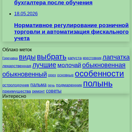
бухгалтера после обучения
18.05.2026
Нормативное регулирование розничной
торговли и автоматизация фискального
учета
Облако меток
выбрать
виды
лапчатка
капуста
крестовник
Горечавка
лучшие
обыкновенная
молочай
лекарственная
особенности
обыкновенный
орех
основные
полынь
пальма
подмаренник
остролодочник
печь
советы
преимущества
ремонт
Интересно