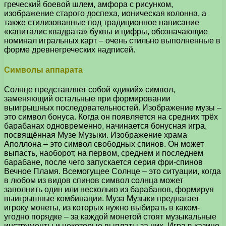
греческий боевой шлем, амфора с рисунком,
изображение старого доспеха, ионическая колонна, а
также стилизованные под традиционное написание
«капиталис квадрата» буквы и цифры, обозначающие
номинал игральных карт – очень стильно выполненные в
форме древнегреческих надписей.
Символы аппарата
Солнце представляет собой «дикий» символ,
заменяющий остальные при формировании
выигрышных последовательностей. Изображение музы –
это символ бонуса. Когда он появляется на средних трёх
барабанах одновременно, начинается бонусная игра,
посвящённая Музе Музыки. Изображение храма
Аполлона – это символ свободных спинов. Он может
выпасть, наоборот, на первом, среднем и последнем
барабане, после чего запускается серия фри-спинов
Вечное Пламя. Всемогущее Солнце – это ситуации, когда
в любом из видов спинов символ солнца может
заполнить один или несколько из барабанов, формируя
выигрышные комбинации. Муза Музыки предлагает
игроку монеты, из которых нужно выбирать в каком-
угодно порядке – за каждой монетой стоят музыкальные
инструменты и некоторые выплаты за них. Игра в казино