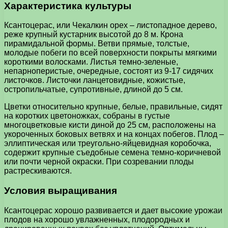
Характеристика культуры
Ксантоцерас, или Чекалкин орех – листопадное дерево,
реже крупный кустарник высотой до 8 м. Крона
пирамидальной формы. Ветви прямые, толстые,
молодые побеги по всей поверхности покрыты мягкими
короткими волосками. Листья темно-зеленые,
непарноперистые, очередные, состоят из 9-17 сидячих
листочков. Листочки ланцетовидные, кожистые,
остропильчатые, супротивные, длиной до 5 см.
Цветки относительно крупные, белые, правильные, сидят
на коротких цветоножках, собраны в густые
многоцветковые кисти диной до 25 см, расположены на
укороченных боковых ветвях и на концах побегов. Плод –
эллиптическая или треугольно-яйцевидная коробочка,
содержит крупные съедобные семена темно-коричневой
или почти черной окраски. При созревании плоды
растрескиваются.
Условия выращивания
Ксантоцерас хорошо развивается и дает высокие урожаи
плодов на хорошо увлажненных, плодородных и