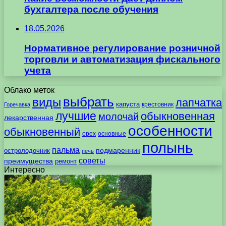
бухгалтера после обучения
18.05.2026
Нормативное регулирование розничной
торговли и автоматизация фискального
учета
Облако меток
выбрать
виды
лапчатка
капуста
крестовник
Горечавка
лучшие
обыкновенная
молочай
лекарственная
особенности
обыкновенный
орех
основные
полынь
пальма
подмаренник
остролодочник
печь
советы
преимущества
ремонт
Интересно