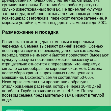
дренированных почвах без уплотнений. Оптимальны
суглинистые почвы. Растения без проблем растут на
сильно известкованных почвах. Не приемлет культура
застоя воды, особенно это касается молодых деревьев.
Ксантоцерас светолюбив, переносит легкое затенение. К
морозам устойчив, может выдержать заморозки до -30С.
Размножение и посадка
Размножают ксантоцерас семенами и корневыми
черенками. Семена высевают ранней весной. Осенью
посев производить не рекомендуется, так как семена
периода покоя не имеют и быстро прорастают. Высевают
культуру сразу на постоянное место, поскольку она
отрицательно относится к пересадкам, что напрямую
связано со своеобразной корневой системой. Семена
после сбора хранят в прохладных помещениях в
мешковине. Всхожесть семян составляет 50-66%.
Некоторые семена при прорастании образуют
этиолированные растения, которые через 30-40 дней
погибают. Глубина заделки семян – 4-5 см. Перед
посевом семена предварительно замачивают в теплой
воде.