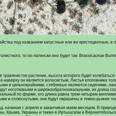
ейства под названием капустные или же крестоцветные, в л
истного, то по-латински оно будет так: Brassicaceae Burnet
 травянистое растение, высота которого будет колебаться
, а наверху он является волосистым. Листья клоповника то
ьными и цельнокрайними, стеблевые являются сидячими, л
удут ноготковыми и широкообратноовальными, их длина сос
овальный по форме, его длина равна трем-четырем миллиме
ыми и сплюснутыми, они будут окрашены в темно-рыжие то
д, начиная с апреля и заканчивая маем месяцем. В природ
овы, Крыма, Украины и также в Иртышском и Верхнетобольс