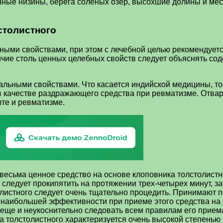
нные низины, берега соленых озер, высохшие долины и мес
столистного
ыми свойствами, при этом с лечебной целью рекомендуется
аличие столь ценных целебных свойств следует объяснять с
иальными свойствами. Что касается индийской медицины, т
 в качестве раздражающего средства при ревматизме. Отва
ите и ревматизме.
сьма ценное средство на основе клоповника толстолистног
следует прокипятить на протяжении трех-четырех минут, за
олистного следует очень тщательно процедить. Принимают п
я наибольшей эффективности при приеме этого средства на
е еще и неукоснительно следовать всем правилам его прие
а толстолистного характеризуется очень высокой степенью