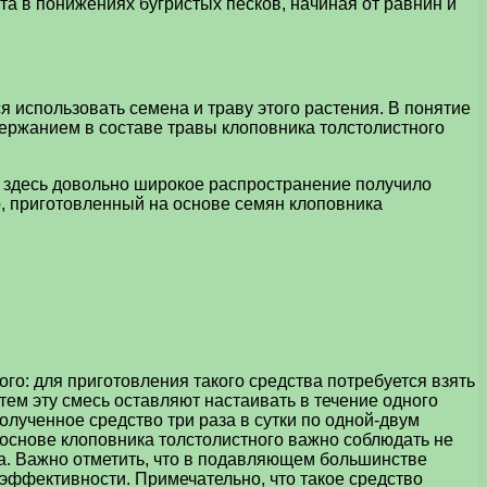
та в понижениях бугристых песков, начиная от равнин и
 использовать семена и траву этого растения. В понятие
одержанием в составе травы клоповника толстолистного
о здесь довольно широкое распространение получило
р, приготовленный на основе семян клоповника
о: для приготовления такого средства потребуется взять
тем эту смесь оставляют настаивать в течение одного
олученное средство три раза в сутки по одной-двум
 основе клоповника толстолистного важно соблюдать не
ма. Важно отметить, что в подавляющем большинстве
 эффективности. Примечательно, что такое средство