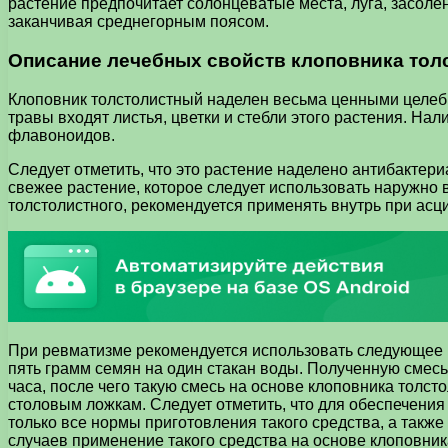
растение предпочитает солонцеватые места, луга, засоле
заканчивая среднегорным поясом.
Описание лечебных свойств клоповника тол
Клоповник толстолистный наделен весьма ценными целебн
травы входят листья, цветки и стебли этого растения. Н
флавоноидов.
Следует отметить, что это растение наделено антибактер
свежее растение, которое следует использовать наружно
толстолистного, рекомендуется применять внутрь при асц
При ревматизме рекомендуется использовать следующее ве
пять грамм семян на один стакан воды. Полученную смесь 
часа, после чего такую смесь на основе клоповника толст
столовым ложкам. Следует отметить, что для обеспечени
только все нормы приготовления такого средства, а такж
случаев применение такого средства на основе клоповник