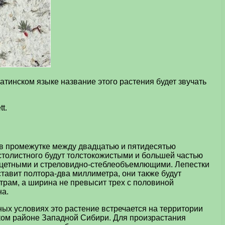
атинском языке название этого растения будет звучать
t.
 в промежутке между двадцатью и пятидесятью
лстолистного будут толстокожистыми и большей частью
анцетными и стреловидно-стеблеобъемлющими. Лепестки
тавит полтора-два миллиметра, они также будут
трам, а ширина не превысит трех с половиной
на.
ных условиях это растение встречается на территории
ком районе Западной Сибири. Для произрастания