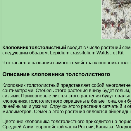
Клоповник толстолистный
входит в число растений сем
следующим образом: Lepidium crassifolium Waldst. et Kit.
Что касается названия самого семейства клоповника толстол
Описание клоповника толстолистного
Клоповник толстолистный представляет собой многолетнее
сантиметрами. Стебель этого растения внизу будет голым
сизыми. Прикорневые листья этого растения будут овал
клоповника толстолистного окрашены в белые тона, они б
линейными и узкими. Стручок этого растения сетчатый и 
миллиметров. Семена этого растения являются яйцевидн
Цветение клоповника толстолистного приходится на перио
Средней Азии, европейской части России, Кавказа, Молд