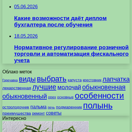
05.06.2026
Какие возможности даёт диплом
бухгалтера после обучения
18.05.2026
Нормативное регулирование розничной
торговли и автоматизация фискального
учета
Облако меток
выбрать
виды
лапчатка
капуста
крестовник
Горечавка
лучшие
обыкновенная
молочай
лекарственная
особенности
обыкновенный
орех
основные
полынь
пальма
подмаренник
остролодочник
печь
советы
преимущества
ремонт
Интересно